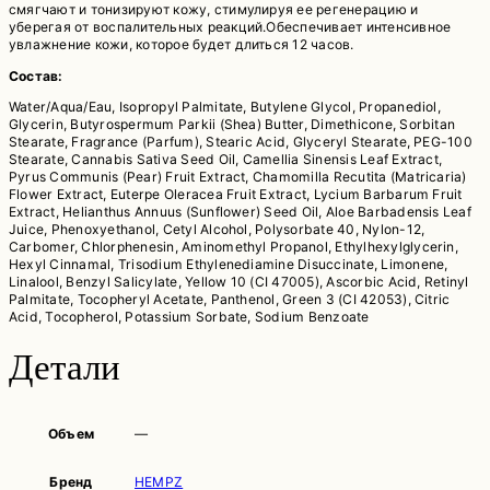
смягчают и тонизируют кожу, стимулируя ее регенерацию и
уберегая от воспалительных реакций.Обеспечивает интенсивное
увлажнение кожи, которое будет длиться 12 часов.
Состав:
Water/Aqua/Eau, Isopropyl Palmitate, Butylene Glycol, Propanediol,
Glycerin, Butyrospermum Parkii (Shea) Butter, Dimethicone, Sorbitan
Stearate, Fragrance (Parfum), Stearic Acid, Glyceryl Stearate, PEG-100
Stearate, Cannabis Sativa Seed Oil, Camellia Sinensis Leaf Extract,
Pyrus Communis (Pear) Fruit Extract, Chamomilla Recutita (Matricaria)
Flower Extract, Euterpe Oleracea Fruit Extract, Lycium Barbarum Fruit
Extract, Helianthus Annuus (Sunflower) Seed Oil, Aloe Barbadensis Leaf
Juice, Phenoxyethanol, Cetyl Alcohol, Polysorbate 40, Nylon-12,
Carbomer, Chlorphenesin, Aminomethyl Propanol, Ethylhexylglycerin,
Hexyl Cinnamal, Trisodium Ethylenediamine Disuccinate, Limonene,
Linalool, Benzyl Salicylate, Yellow 10 (CI 47005), Ascorbic Acid, Retinyl
Palmitate, Tocopheryl Acetate, Panthenol, Green 3 (CI 42053), Citric
Acid, Tocopherol, Potassium Sorbate, Sodium Benzoate
Детали
Объем
—
Бренд
HEMPZ