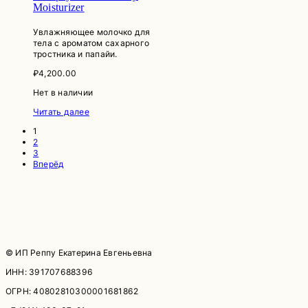
Moisturizer
Увлажняющее молочко для
тела с ароматом сахарного
тростника и папайи.
₽
4,200.00
Нет в наличии
Читать далее
1
2
3
Вперёд
© ИП Реппу Екатерина Евгеньевна
ИНН: 391707688396
ОГРН: 40802810300001681862