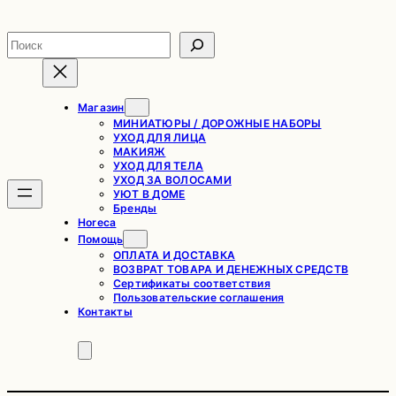
Перейти
к
Поиск
содержимому
Магазин
МИНИАТЮРЫ / ДОРОЖНЫЕ НАБОРЫ
УХОД ДЛЯ ЛИЦА
МАКИЯЖ
УХОД ДЛЯ ТЕЛА
УХОД ЗА ВОЛОСАМИ
УЮТ В ДОМЕ
Бренды
Horeca
Помощь
ОПЛАТА И ДОСТАВКА
ВОЗВРАТ ТОВАРА И ДЕНЕЖНЫХ СРЕДСТВ
Сертификаты соответствия
Пользовательские соглашения
Контакты