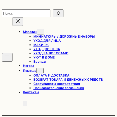
Перейти
к
Поиск
содержимому
Магазин
МИНИАТЮРЫ / ДОРОЖНЫЕ НАБОРЫ
УХОД ДЛЯ ЛИЦА
МАКИЯЖ
УХОД ДЛЯ ТЕЛА
УХОД ЗА ВОЛОСАМИ
УЮТ В ДОМЕ
Бренды
Horeca
Помощь
ОПЛАТА И ДОСТАВКА
ВОЗВРАТ ТОВАРА И ДЕНЕЖНЫХ СРЕДСТВ
Сертификаты соответствия
Пользовательские соглашения
Контакты