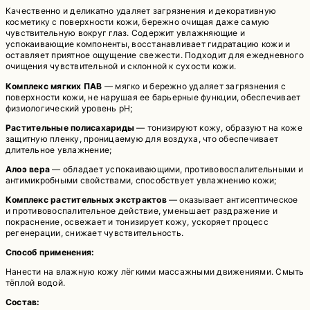
Качественно и деликатно удаляет загрязнения и декоративную
косметику с поверхности кожи, бережно очищая даже самую
чувствительную вокруг глаз. Содержит увлажняющие и
успокаивающие компоненты, восстанавливает гидратацию кожи и
оставляет приятное ощущение свежести. Подходит для ежедневного
очищения чувствительной и склонной к сухости кожи.
Комплекс мягких ПАВ
— мягко и бережно удаляет загрязнения с
поверхности кожи, не нарушая ее барьерные функции, обеспечивает
физиологический уровень pН;
Растительные полисахариды
— тонизируют кожу, образуют на коже
защитную пленку, проницаемую для воздуха, что обеспечивает
длительное увлажнение;
Алоэ вера
— обладает успокаивающими, противовоспалительными и
антимикробными свойствами, способствует увлажнению кожи;
Комплекс растительных экстрактов
— оказывает антисептическое
и противовоспалительное действие, уменьшает раздражение и
покраснение, освежает и тонизирует кожу, ускоряет процесс
регенерации, снижает чувствительность.
Способ применения:
Нанести на влажную кожу лёгкими массажными движениями. Смыть
тёплой водой.
Состав: