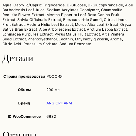
Aqua, Caprylic/Capric Triglyceride, D-Glucose, D-Glucopyranoside, Aloe
Barbadensis Leaf Juice, Sodium Acrylates Copolymer, Chamomilla
Recutita Flower Extract, Mentha Pipperita Leaf, Rosa Canina Fruit
Extract, Salvia Officinalis Extract, Biosaccharide Gum-1, Citrus Limon
Fruit Extract, Hedera Helix Leaf Extract, Morus Alba Leaf Extract, Oryza
Sativa Bran Extract, Aloe Arborescens Extract, Arctium Lappa Extract,
Echinacea Purpurea Extract, Pyrus Malus Fruit Extract, Vitis Vinifera
Seed Extract, Phenoxyethanol, Lecithin, Ethylhexylglycerin, Aroma,
Citric Acid, Potassium Sorbate, Sodium Benzoate
Детали
Страна производства
РОССИЯ
Объем
200 мл.
Бренд
ANGIOPHARM
ID WooCommerce
6682
Отзывы