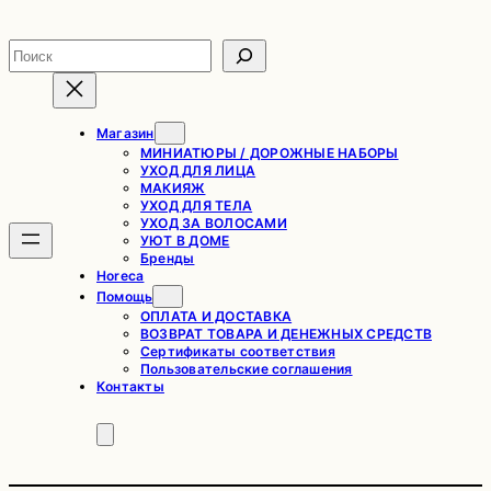
Перейти
к
Поиск
содержимому
Магазин
МИНИАТЮРЫ / ДОРОЖНЫЕ НАБОРЫ
УХОД ДЛЯ ЛИЦА
МАКИЯЖ
УХОД ДЛЯ ТЕЛА
УХОД ЗА ВОЛОСАМИ
УЮТ В ДОМЕ
Бренды
Horeca
Помощь
ОПЛАТА И ДОСТАВКА
ВОЗВРАТ ТОВАРА И ДЕНЕЖНЫХ СРЕДСТВ
Сертификаты соответствия
Пользовательские соглашения
Контакты