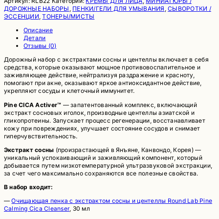
Артикул:
RLB22
Категорий:
КРЕМЫ ДЛЯ ЛИЦА
,
МИНИАТЮРЫ /
ДОРОЖНЫЕ НАБОРЫ
,
ПЕНКИ/ГЕЛИ ДЛЯ УМЫВАНИЯ
,
СЫВОРОТКИ /
ЭССЕНЦИИ
,
ТОНЕРЫ/МИСТЫ
Описание
Детали
Отзывы (0)
Дорожный набор с экстрактами сосны и центеллы включает в себя
средства, которые оказывают мощное противовоспалительное и
заживляющее действие, нейтрализуя раздражение и красноту,
помогают при акне, оказывают яркое антиоксидантное действие,
укрепляют сосуды и клеточный иммунитет.
Pine CICA Activer™
— запатентованный комплекс, включающий
экстракт сосновых иголок, производные центеллы азиатской и
гликопротеины. Запускает процесс регенерации, восстанавливает
кожу при повреждениях, улучшает состояние сосудов и снимает
гиперчувствительность.
Экстракт сосны
(произрастающей в Янъяне, Канвондо, Корея) —
уникальный успокаивающий и заживляющий компонент, который
добывается путем низкотемпературной ультразвуковой экстракции,
за счет чего максимально сохраняются все полезные свойства.
В набор входит:
—
Очищающая пенка с экстрактом сосны и центеллы Round Lab
Pine
Calming Cica Cleanser
, 30 мл