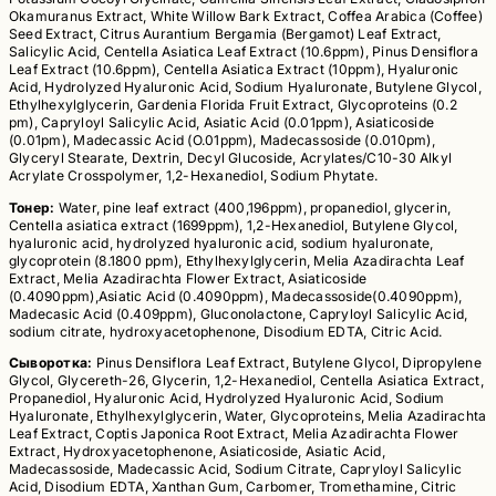
Okamuranus Extract, White Willow Bark Extract, Coffea Arabica (Coffee)
Seed Extract, Citrus Aurantium Bergamia (Bergamot) Leaf Extract,
Salicylic Acid, Centella Asiatica Leaf Extract (10.6ppm), Pinus Densiflora
Leaf Extract (10.6ppm), Centella Asiatica Extract (10ppm), Hyaluronic
Acid, Hydrolyzed Hyaluronic Acid, Sodium Hyaluronate, Butylene Glycol,
Ethylhexylglycerin, Gardenia Florida Fruit Extract, Glycoproteins (0.2
pm), Capryloyl Salicylic Acid, Asiatic Acid (0.01ppm), Asiaticoside
(0.01pm), Madecassic Acid (O.01ppm), Madecassoside (0.010pm),
Glyceryl Stearate, Dextrin, Decyl Glucoside, Acrylates/C10-30 Alkyl
Acrylate Crosspolymer, 1,2-Hexanediol, Sodium Phytate.
Тонер:
Water, pine leaf extract (400,196ppm), propanediol, glycerin,
Centella asiatica extract (1699ppm), 1,2-Hexanediol, Butylene Glycol,
hyaluronic acid, hydrolyzed hyaluronic acid, sodium hyaluronate,
glycoprotein (8.1800 ppm), Ethylhexylglycerin, Melia Azadirachta Leaf
Extract, Melia Azadirachta Flower Extract, Asiaticoside
(0.4090ppm),Asiatic Acid (0.4090ppm), Madecassoside(0.4090ppm),
Madecasic Acid (0.409ppm), Gluconolactone, Capryloyl Salicylic Acid,
sodium citrate, hydroxyacetophenone, Disodium EDTA, Citric Acid.
Сыворотка:
Pinus Densiflora Leaf Extract, Butylene Glycol, Dipropylene
Glycol, Glycereth-26, Glycerin, 1,2-Hexanediol, Centella Asiatica Extract,
Propanediol, Hyaluronic Acid, Hydrolyzed Hyaluronic Acid, Sodium
Hyaluronate, Ethylhexylglycerin, Water, Glycoproteins, Melia Azadirachta
Leaf Extract, Coptis Japonica Root Extract, Melia Azadirachta Flower
Extract, Hydroxyacetophenone, Asiaticoside, Asiatic Acid,
Madecassoside, Madecassic Acid, Sodium Citrate, Capryloyl Salicylic
Acid, Disodium EDTA, Xanthan Gum, Carbomer, Tromethamine, Citric