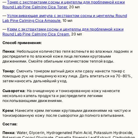
—
Тонер с экстрактами сосны и центеллы для проблемной кожи
Round Lab
Pine Calming Cica Toner
, 20 мл
—
Успокаивающая ампула с экстрактом сосны и центеллы Round
Lab
Pine Calming Cica Ampoule
, 10 мл
—
Крем с экстрактами сосны и центеллы для проблемной кожи
Round Lab
Pine Calming Cica Cream
, 20 мл
Способ применения:
Пенка:
Небольшое количество геля вспеньте во влажных ладонях и
распределите по влажной коже лица легкими круговыми
движениями. Смойте обильным количеством теплой воды.
Тонер:
Смочить тонером ватный диск или сразу нанести тонер с
помощью рук на очищенную кожу лица. Дать впитаться на 70-80%,
затем наносить дальнейший уход.
Сыворотка:
На очищенную и тонизированную кожу нанесите
несколько капель продукта и распределите легкими
похлопывающими движениями.
Крем:
Нанесите крем легкими круговыми движениями на чистую и
тонизированную кожу после сыворотки до полного впитывания.
Состав:
Пенка:
Water, Glycerin, Hydrogenated Palm Acid, Potassium Hydroxide,
Potassium Cocoyl Glycinate, Camellia Sinensis Leaf Extract, Cladosiphon