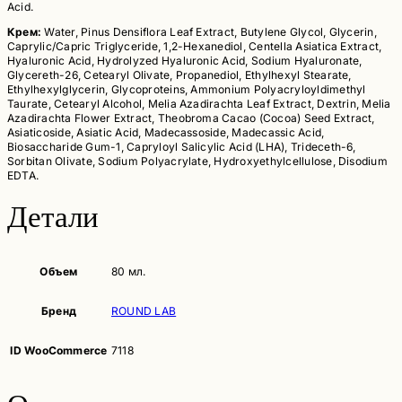
Acid.
Крем:
Water, Pinus Densiflora Leaf Extract, Butylene Glycol, Glycerin,
Caprylic/Capric Triglyceride, 1,2-Hexanediol, Centella Asiatica Extract,
Hyaluronic Acid, Hydrolyzed Hyaluronic Acid, Sodium Hyaluronate,
Glycereth-26, Cetearyl Olivate, Propanediol, Ethylhexyl Stearate,
Ethylhexylglycerin, Glycoproteins, Ammonium Polyacryloyldimethyl
Taurate, Cetearyl Alcohol, Melia Azadirachta Leaf Extract, Dextrin, Melia
Azadirachta Flower Extract, Theobroma Cacao (Cocoa) Seed Extract,
Asiaticoside, Asiatic Acid, Madecassoside, Madecassic Acid,
Biosaccharide Gum-1, Capryloyl Salicylic Acid (LHA), Trideceth-6,
Sorbitan Olivate, Sodium Polyacrylate, Hydroxyethylcellulose, Disodium
EDTA.
Детали
Объем
80 мл.
Бренд
ROUND LAB
ID WooCommerce
7118