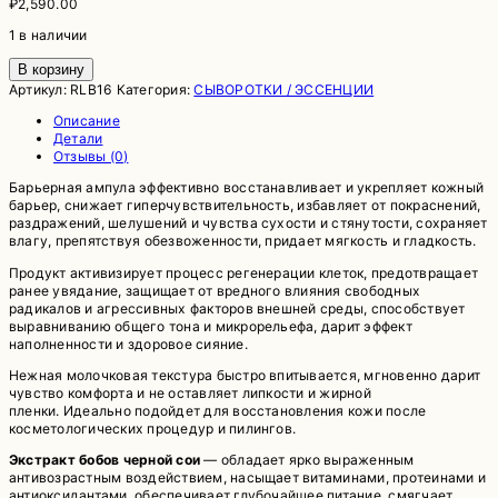
₽
2,590.00
1 в наличии
Количество
В корзину
товара
Артикул:
RLB16
Категория:
СЫВОРОТКИ / ЭССЕНЦИИ
Барьерная
ампула
Описание
с
Детали
чёрной
Отзывы (0)
соей
Барьерная ампула эффективно восстанавливает и укрепляет кожный
и
барьер, снижает гиперчувствительность, избавляет от покраснений,
пантенолом
раздражений, шелушений и чувства сухости и стянутости, сохраняет
ROUND
влагу, препятствуя обезвоженности, придает мягкость и гладкость.
LAB
Soybean
Продукт активизирует процесс регенерации клеток, предотвращает
Panthenol
ранее увядание, защищает от вредного влияния свободных
Ampoule
радикалов и агрессивных факторов внешней среды, способствует
выравниванию общего тона и микрорельефа, дарит эффект
наполненности и здоровое сияние.
Нежная молочковая текстура быстро впитывается, мгновенно дарит
чувство комфорта и не оставляет липкости и жирной
пленки. Идеально подойдет для восстановления кожи после
косметологических процедур и пилингов.
Экстракт бобов черной сои
— обладает ярко выраженным
антивозрастным воздействием, насыщает витаминами, протеинами и
антиоксидантами, обеспечивает глубочайшее питание, смягчает,