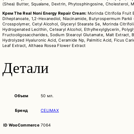
(Shea) Butter, Squalane, Dextrin, Phytosphingosine, Cholesterol, M
Крем The Real Noni Energy Repair Cream:
Morinda Citrifolia Frui
Diheptanoate, 1,2-Hexanediol, Niacinamide, Butyrospermum Parkii (
Crosspolymer, Cetyl Alcohol, Glyceryl Stearate Se, Morinda Citrifoli
Hydrogenated Lecithin, Cetearyl Alcohol, Ethylhexylglycerin, Polygl
Fructooligosaccharides, Sodium Stearoyl Glutamate, Malt Extract, 
Hydrolyzed Hyaluronic Acid, Ceramide Np, Palmitic Acid, Ficus Caric
Leaf Extract, Althaea Rosea Flower Extract
Детали
Объем
50 мл.
Бренд
CELIMAX
ID WooCommerce
7064