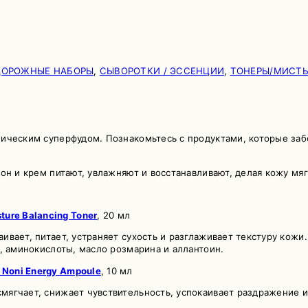
ДОРОЖНЫЕ НАБОРЫ
,
СЫВОРОТКИ / ЭССЕНЦИИ
,
ТОНЕРЫ/МИСТ
ческим суперфудом. Познакомьтесь с продуктами, которые забот
он и крем питают, увлажняют и восстанавливают, делая кожу мя
sture Balancing Toner
, 20 мл
ивает, питает, устраняет сухость и разглаживает текстуру кож
, аминокислоты, масло розмарина и аллантоин.
 Noni Energy Ampoule
, 10 мл
ягчает, снижает чувствительность, успокаивает раздражение и