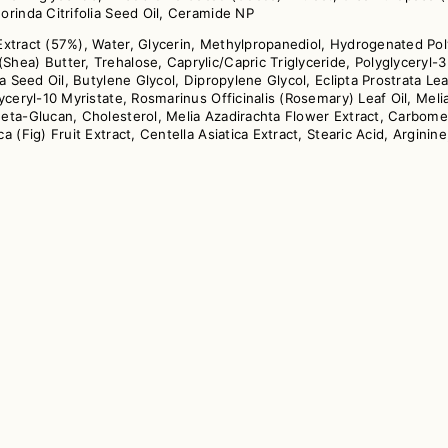
orinda Citrifolia Seed Oil, Ceramide NP
t Extract (57%), Water, Glycerin, Methylpropanediol, Hydrogenated Po
Shea) Butter, Trehalose, Caprylic/Capric Triglyceride, Polyglyceryl
a Seed Oil, Butylene Glycol, Dipropylene Glycol, Eclipta Prostrata Le
yceryl-10 Myristate, Rosmarinus Officinalis (Rosemary) Leaf Oil, Meli
Beta-Glucan, Cholesterol, Melia Azadirachta Flower Extract, Carbom
a (Fig) Fruit Extract, Centella Asiatica Extract, Stearic Acid, Argini