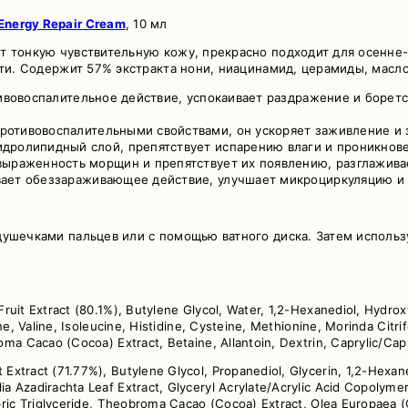
 Energy Repair Cream
, 10 мл
т тонкую чувствительную кожу, прекрасно подходит для осенне-
сти. Содержит 57% экстракта нони, ниацинамид, церамиды, масло
тивовоспалительное действие, успокаивает раздражение и борет
ротивовоспалительными свойствами, он ускоряет заживление и 
гидролипидный слой, препятствует испарению влаги и проникнов
выраженность морщин и препятствует их появлению, разглажива
ает обеззараживающее действие, улучшает микроциркуляцию и 
душечками пальцев или с помощью ватного диска. Затем использу
Fruit Extract (80.1%), Butylene Glycol, Water, 1,2-Hexanediol, Hydrox
ne, Valine, Isoleucine, Histidine, Cysteine, Methionine, Morinda Citrif
oma Cacao (Cocoa) Extract, Betaine, Allantoin, Dextrin, Caprylic/Ca
it Extract (71.77%), Butylene Glycol, Propanediol, Glycerin, 1,2-Hexa
a Azadirachta Leaf Extract, Glyceryl Acrylate/Acrylic Acid Copolymer
pric Triglyceride, Theobroma Cacao (Cocoa) Extract, Olea Europaea (