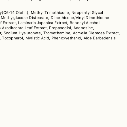
ly(C6-14 Olefin), Methyl Trimethicone, Neopentyl Glycol
-3 Methylglucose Distearate, Dimethicone/Vinyl Dimethicone
af Extract, Laminaria Japonica Extract, Behenyl Alcohol,
a Azadirachta Leaf Extract, Propanediol, Adenosine,
er, Sodium Hyaluronate, Tromethamine, Acmella Oleracea Extract,
ne, Tocopherol, Myristic Acid, Phenoxyethanol, Aloe Barbadensis