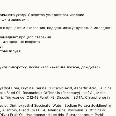
зимнего ухода. Средство ускоряет заживление,
 ши и аденозин.
ся с процессом окисления, поддерживая упругость и молодость
замедляет процесс старения.
ению вредных веществ.
ет.
тонизирует.
йте сыворотку, после чего нанесите лосьон, дождитесь
yethyl Urea, Glycine, Serine, Glutamic Acid, Aspartic Acid, Leucine,
olia Seed Oil, Rosmarinus Officinalis (Rosemary) Leaf Oil, Melia
pric Triglyceride, C12-13 Pareth-9, Disodium EDTA, Chlorphenesin
nediol, Diethoxyethyl Succinate, Water, Sodium Polyacryloyldimethyl
, Allantoin, Disodium EDTA, Adenosine, Rosmarinus Officinalis
Olive) Fruit Oil, Hydrogenated Lecithin, Butyrospermum Parkii