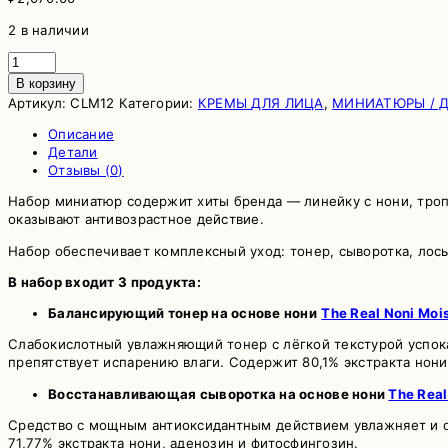
2 в наличии
Количество
товара
В корзину
Восстанавливающий
Артикул:
CLM12
Категории:
КРЕМЫ ДЛЯ ЛИЦА
,
МИНИАТЮРЫ / 
набор
миниатюр
Описание
с
Детали
нони
Отзывы (0)
CELIMAX
Набор миниатюр содержит хиты бренда — линейку с нони, тропи
The
оказывают антивозрастное действие.
Real
Noni
Набор обеспечивает комплексный уход: тонер, сыворотка, лось
Starter
Kit
В набор входит 3 продукта:
Балансирующий тонер на основе нони
The Real Noni Moi
Слабокислотный увлажняющий тонер с лёгкой текстурой успока
препятствует испарению влаги. Содержит 80,1% экстракта нони
Восстанавливающая сыворотка на основе нони
The Real
Средство с мощным антиоксидантным действием увлажняет и см
71,77% экстракта нони, аденозин и фитосфингозин.