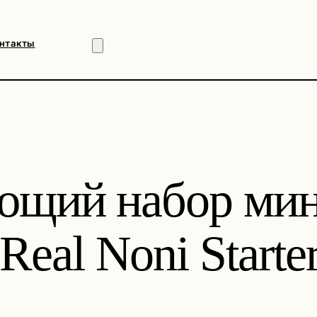
нтакты
ющий набор мин
al Noni Starter