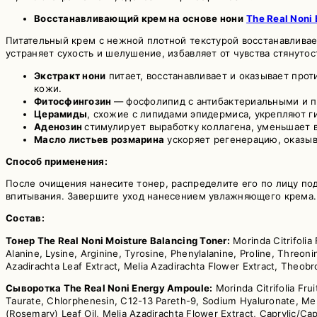
Восстанавливающий крем на основе нони
The Real Noni
Питательный крем с нежной плотной текстурой восстанавливае
устраняет сухость и шелушение, избавляет от чувства стянуто
Экстракт нони
питает, восстанавливает и оказывает про
кожи.
Фитосфингозин
— фосфолипид с антибактериальными и п
Церамиды
, схожие с липидами эпидермиса, укрепляют 
Аденозин
стимулирует выработку коллагена, уменьшает 
Масло листьев розмарина
ускоряет регенерацию, оказыв
Способ применения:
После очищения нанесите тонер, распределите его по лицу по
впитывания. Завершите уход нанесением увлажняющего крема.
Состав:
Тонер The Real Noni Moisture Balancing Toner:
Morinda Citrifolia 
Alanine, Lysine, Arginine, Tyrosine, Phenylalanine, Proline, Threoni
Azadirachta Leaf Extract, Melia Azadirachta Flower Extract, Theobr
Сыворотка The Real Noni Energy Ampoule:
Morinda Citrifolia Fru
Taurate, Chlorphenesin, C12-13 Pareth-9, Sodium Hyaluronate, Meli
(Rosemary) Leaf Oil, Melia Azadirachta Flower Extract, Caprylic/Ca