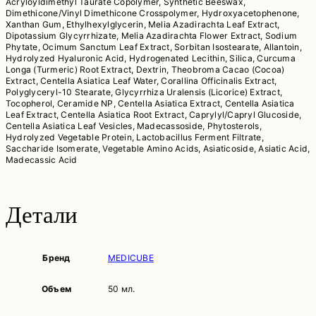
Acryloyldimethyl Taurate Copolymer, Synthetic Beeswax,
Dimethicone/Vinyl Dimethicone Crosspolymer, Hydroxyacetophenone,
Xanthan Gum, Ethylhexylglycerin, Melia Azadirachta Leaf Extract,
Dipotassium Glycyrrhizate, Melia Azadirachta Flower Extract, Sodium
Phytate, Ocimum Sanctum Leaf Extract, Sorbitan Isostearate, Allantoin,
Hydrolyzed Hyaluronic Acid, Hydrogenated Lecithin, Silica, Curcuma
Longa (Turmeric) Root Extract, Dextrin, Theobroma Cacao (Cocoa)
Extract, Centella Asiatica Leaf Water, Corallina Officinalis Extract,
Polyglyceryl-10 Stearate, Glycyrrhiza Uralensis (Licorice) Extract,
Tocopherol, Ceramide NP, Centella Asiatica Extract, Centella Asiatica
Leaf Extract, Centella Asiatica Root Extract, Caprylyl/Capryl Glucoside,
Centella Asiatica Leaf Vesicles, Madecassoside, Phytosterols,
Hydrolyzed Vegetable Protein, Lactobacillus Ferment Filtrate,
Saccharide Isomerate, Vegetable Amino Acids, Asiaticoside, Asiatic Acid,
Madecassic Acid
Детали
Бренд
MEDICUBE
Объем
50 мл.