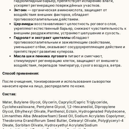
гидролипидный барьер, препятствует испарению влаги,
ускоряет регенерацию повреждённых участков.
Эктоин
— органическая аминокислота, защищает от
воздействия внешних факторов, обладает
противовоспалительным действием.
Церамиды
восстанавливают целостность рогового слоя,
укрепляют естественный барьер, снижают чувствительность к
внешним раздражителям, устраняют шелушение и сухость.
Гидролат и экстракт центеллы
обладают
противовоспалительным и заживляющим свойствами,
уменьшают отёки, оказывают сосудоукрепляющее действие и
препятствуют развитию купероза.
Масла ши и пенника лугового
питают и смягчают,
стимулируют регенерацию клеток, защищают от внешнего
воздействия, перепадов температур, сухого воздуха, ветра.
Способ применения:
После очищения, тонизирования и использования сыворотки
нанесите крем на лицо, распределите по коже.
Состав:
Water, Butylene Glycol, Glycerin, Caprylic/Capric Triglyceride,
Cyclohexasiloxane, Pentylene Glycol, 1,2-Hexanediol, Dipropylene
Glycol, Ethylhexyl Olivate, Panthenol, Ectoin, Hydrogenated Polydecene,
Limnanthes Alba (Meadowfoam) Seed Oil, Sodium Acrylates Copolymer,
Theobroma Grandiflorum Seed Butter, Cetearyl Olivate, Polyglyceryl-4
Oleate, Sorbitan Olivate, Hydroxyethyl Acrylate/Sodium