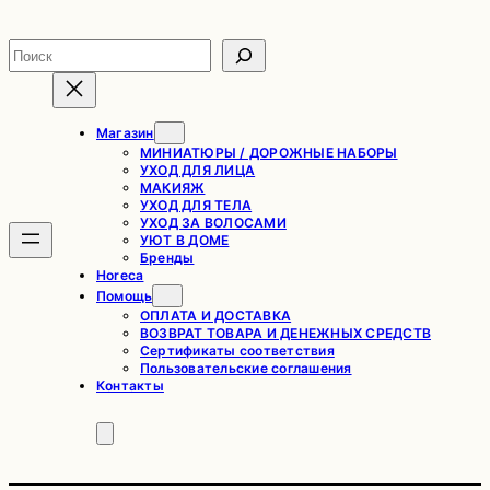
Перейти
к
Поиск
содержимому
Магазин
МИНИАТЮРЫ / ДОРОЖНЫЕ НАБОРЫ
УХОД ДЛЯ ЛИЦА
МАКИЯЖ
УХОД ДЛЯ ТЕЛА
УХОД ЗА ВОЛОСАМИ
УЮТ В ДОМЕ
Бренды
Horeca
Помощь
ОПЛАТА И ДОСТАВКА
ВОЗВРАТ ТОВАРА И ДЕНЕЖНЫХ СРЕДСТВ
Сертификаты соответствия
Пользовательские соглашения
Контакты