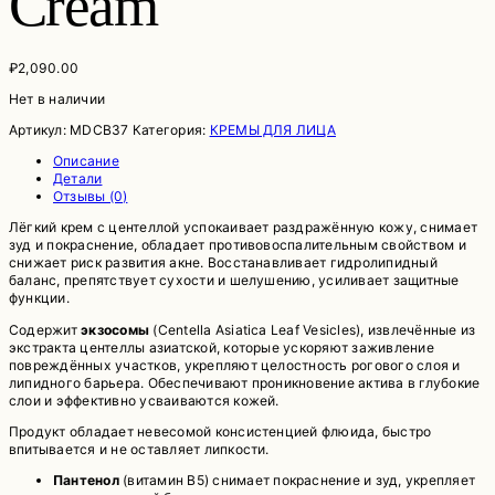
Cream
₽
2,090.00
Нет в наличии
Артикул:
MDCB37
Категория:
КРЕМЫ ДЛЯ ЛИЦА
Описание
Детали
Отзывы (0)
Лёгкий крем с центеллой успокаивает раздражённую кожу, снимает
зуд и покраснение, обладает противовоспалительным свойством и
снижает риск развития акне. Восстанавливает гидролипидный
баланс, препятствует сухости и шелушению, усиливает защитные
функции.
Содержит
экзосомы
(Centella Asiatica Leaf Vesicles), извлечённые из
экстракта центеллы азиатской, которые ускоряют заживление
повреждённых участков, укрепляют целостность рогового слоя и
липидного барьера. Обеспечивают проникновение актива в глубокие
слои и эффективно усваиваются кожей.
Продукт обладает невесомой консистенцией флюида, быстро
впитывается и не оставляет липкости.
Пантенол
(витамин B5) снимает покраснение и зуд, укрепляет