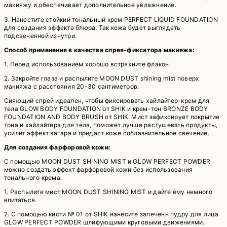
макияжу и обеспечивает дополнительное увлажнение.
3. Нанестите стойкий тональный крем PERFECT LIQUID FOUNDATION
для создания эффекта блюра. Так кожа будет выглядеть
подсвеченной изнутри.
Способ применения в качестве спрея-фиксатора макияжа:
1. Перед использованием хорошо встряхните флакон.
2. Закройте глаза и распылите MOON DUST shining mist поверх
макияжа с расстояния 20-30 сантиметров.
Сияющий спрей идеален, чтобы фиксировать хайлайтер-крем для
тела GLOW BODY FOUNDATION от SHIK и крем-тон BRONZE BODY
FOUNDATION AND BODY BRUSH от SHIK. Мист зафиксирует покрытие
тона и хайлайтера для тела, поможет лучше растушевать продукты,
усилит эффект загара и придаст коже соблазнительное свечение.
Для создания фарфоровой кожи:
С помощью MOON DUST SHINING MIST и GLOW PERFECT POWDER
можно создать эффект фарфоровой кожи без использования
тонального крема.
1. Распылите мист MOON DUST SHINING MIST и дайте ему немного
впитаться.
2. С помощью кисти № 01 от SHIK нанесите запеченн пудру для лица
GLOW PERFECT POWDER шлифующими круговыми движениями.