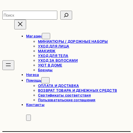
Перейти
к
Поиск
содержимому
Магазин
МИНИАТЮРЫ / ДОРОЖНЫЕ НАБОРЫ
УХОД ДЛЯ ЛИЦА
МАКИЯЖ
УХОД ДЛЯ ТЕЛА
УХОД ЗА ВОЛОСАМИ
УЮТ В ДОМЕ
Бренды
Horeca
Помощь
ОПЛАТА И ДОСТАВКА
ВОЗВРАТ ТОВАРА И ДЕНЕЖНЫХ СРЕДСТВ
Сертификаты соответствия
Пользовательские соглашения
Контакты