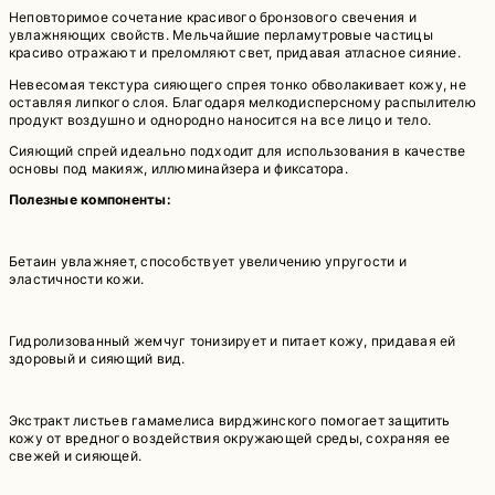
Неповторимое сочетание красивого бронзового свечения и
увлажняющих свойств. Мельчайшие перламутровые частицы
красиво отражают и преломляют свет, придавая атласное сияние.
Невесомая текстура сияющего спрея тонко обволакивает кожу, не
оставляя липкого слоя. Благодаря мелкодисперсному распылителю
продукт воздушно и однородно наносится на все лицо и тело.
Сияющий спрей идеально подходит для использования в качестве
основы под макияж, иллюминайзера и фиксатора.
Полезные компоненты:
⠀
Бетаин увлажняет, способствует увеличению упругости и
эластичности кожи.
⠀
Гидролизованный жемчуг тонизирует и питает кожу, придавая ей
здоровый и сияющий вид.
⠀
Экстракт листьев гамамелиса вирджинского помогает защитить
кожу от вредного воздействия окружающей среды, сохраняя ее
свежей и сияющей.
⠀