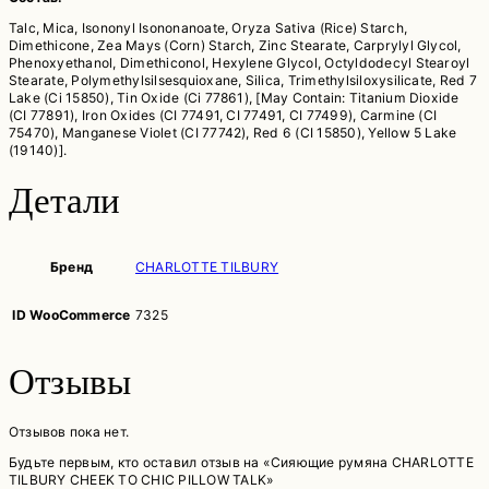
Talc, Mica, Isononyl Isononanoate, Oryza Sativa (Rice) Starch,
Dimethicone, Zea Mays (Corn) Starch, Zinc Stearate, Carprylyl Glycol,
Phenoxyethanol, Dimethiconol, Hexylene Glycol, Octyldodecyl Stearoyl
Stearate, Polymethylsilsesquioxane, Silica, Trimethylsiloxysilicate, Red 7
Lake (Ci 15850), Tin Oxide (Ci 77861), [May Contain: Titanium Dioxide
(CI 77891), Iron Oxides (CI 77491, CI 77491, CI 77499), Carmine (CI
75470), Manganese Violet (CI 77742), Red 6 (CI 15850), Yellow 5 Lake
(19140)].
Детали
Бренд
CHARLOTTE TILBURY
ID WooCommerce
7325
Отзывы
Отзывов пока нет.
Будьте первым, кто оставил отзыв на «Сияющие румяна CHARLOTTE
TILBURY CHEEK TO CHIC PILLOW TALK»