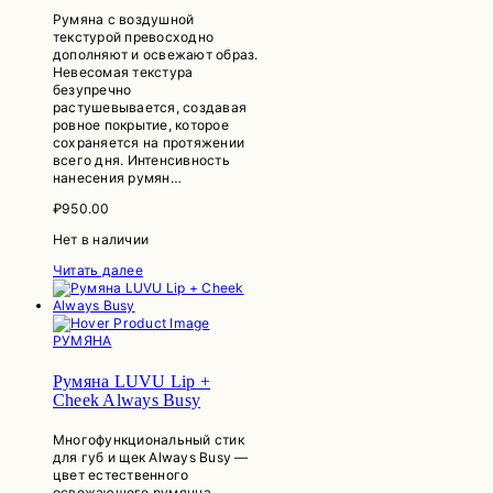
Румяна с воздушной
текстурой превосходно
дополняют и освежают образ.
Невесомая текстура
безупречно
растушевывается, создавая
ровное покрытие, которое
сохраняется на протяжении
всего дня. Интенсивность
нанесения румян…
₽
950.00
Нет в наличии
Читать далее
РУМЯНА
Румяна LUVU Lip +
Cheek Always Busy
Многофункциональный стик
для губ и щек Always Busy —
цвет естественного
освежающего румянца,