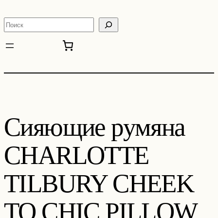
Перейти
к
Поиск
содержимому
Сияющие румяна
CHARLOTTE
TILBURY CHEEK
TO CHIC PILLOW