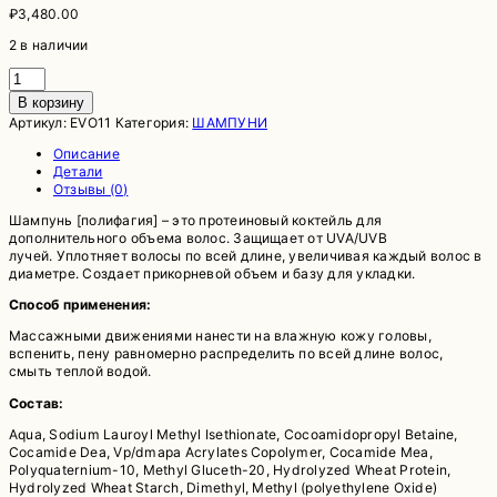
₽
3,480.00
2 в наличии
Количество
товара
В корзину
Шампунь
Артикул:
EVO11
Категория:
ШАМПУНИ
для
объема
Описание
[полифагия]
Детали
EVO
Отзывы (0)
gluttony
volume
Шампунь [полифагия] – это протеиновый коктейль для
shampoo
дополнительного объема волос. Защищает от UVA/UVB
лучей. Уплотняет волосы по всей длине, увеличивая каждый волос в
диаметре. Создает прикорневой объем и базу для укладки.
Способ применения:
Массажными движениями нанести на влажную кожу головы,
вспенить, пену равномерно распределить по всей длине волос,
смыть теплой водой.
Состав:
Aqua, Sodium Lauroyl Methyl Isethionate, Cocoamidopropyl Betaine,
Cocamide Dea, Vp/dmapa Acrylates Copolymer, Cocamide Mea,
Polyquaternium-10, Methyl Gluceth-20, Hydrolyzed Wheat Protein,
Hydrolyzed Wheat Starch, Dimethyl, Methyl (polyethylene Oxide)