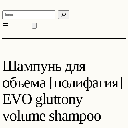
Перейти
к
Поиск
содержимому
Шампунь для
объема [полифагия]
EVO gluttony
volume shampoo