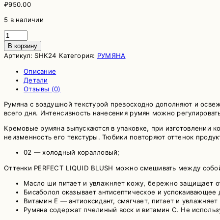
₽
950.00
5 в наличии
Количество
товара
В корзину
Румяна
Артикул:
SHK24
Категория:
РУМЯНА
кремовые
02
Описание
SHIK
Детали
Perfect
Отзывы (0)
liquid
Румяна с воздушной текстурой превосходно дополняют и освеж
blush
всего дня. Интенсивность нанесения румян можно регулировать
(02)
Кремовые румяна выпускаются в упаковке, при изготовлении 
неизменность его текстуры. Тюбики повторяют оттенок продукт
02 — холодный коралловый;
Оттенки PERFECT LIQUID BLUSH можно смешивать между собой 
Масло ши питает и увлажняет кожу, бережно защищает о
Бисаболол оказывает антисептическое и успокаивающее 
Витамин Е — антиоксидант, смягчает, питает и увлажняет
Румяна содержат пчелиный воск и витамин С. Не использ