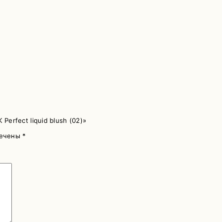
erfect liquid blush (02)»
мечены
*