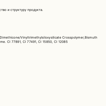
тво и структуру продукта.
Dimethicone/Vinyltrimethylsiloxysilicate Crosspolymer,Bismuth
rfume. CI 77891, CI 77491, CI 15850, CI 12085