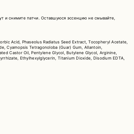
т и снимите патчи. Оставшуюся эссенцию не смывайте,
orbic Acid, Phaseolus Radiatus Seed Extract, Tocopheryl Acetate,
oride, Cyamopsis Tetragonoloba (Guar) Gum, Allantoin,
d Castor Oil, Pentylene Glycol, Butylene Glycol, Arginine,
cyrrhizate, Ethylhexylglycerin, Titanium Dioxide, Disodium EDTA,