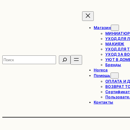
Перейти
к
содержимому
Магазин
МИНИАТЮР
УХОД ДЛЯ 
МАКИЯЖ
УХОД ДЛЯ 
УХОД ЗА В
Поиск
УЮТ В ДОМ
Бренды
Horeca
Помощь
ОПЛАТА И 
ВОЗВРАТ Т
Сертификат
Пользовате
Контакты