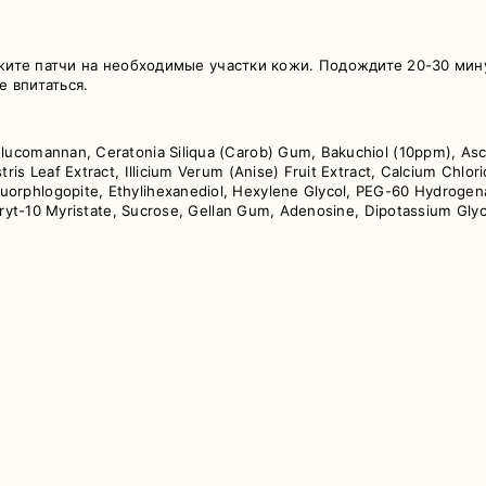
ите патчи на необходимые участки кожи. Подождите 20-30 мину
 впитаться.
Glucomannan, Ceratonia Siliqua (Carob) Gum, Bakuchiol (10ppm), Asc
tris Leaf Extract, Illicium Verum (Anise) Fruit Extract, Calcium Chl
rphlogopite, Ethylihexanediol, Hexylene Glycol, PEG-60 Hydrogenate
yceryt-10 Myristate, Sucrose, Gellan Gum, Adenosine, Dipotassium Gly