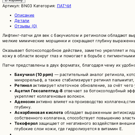
товара
Артикул:
BN03
Категория:
ПАТЧИ
Подтягивающие
Описание
патчи
Детали
с
Отзывы (0)
бакучиолом
и
Лифтинг-патчи для век с бакучиолом и ретинолом обладают вы
витамином
мелкие мимические морщинки и сокращают глубину выраженных.
С
BUENO
Оказывает ботоксоподобное действие, заметно укрепляет и под
Bakuchiol
кожу в области вокруг глаз и помогает в борьбе с пигментным
Anti
Wrinkle
Патчи представлены в двух форматах, благодаря чему их удобно
Eye
Бакучиол (10 ppm)
— растительный аналог ретинола, кото
Patch
микрорельеф, а также стабилизирует ретинил пальмитат
Ретинол
активирует клеточное обновление, за счёт чего
Ацетил Гексапептид-8
отвечает за ботоксоподобный эф
укрепляет коллагеновые волокон.
Аденозин
активно влияет на производство коллагена,ст
глубину.
Аскорбиновая кислота
обладает выраженным антиоксида
собственного коллагена, способствует повышению эласти
Токоферол
защищает от негативного воздействия внешн
глубокие слои кожи, где гидролизуется в витамин Е.