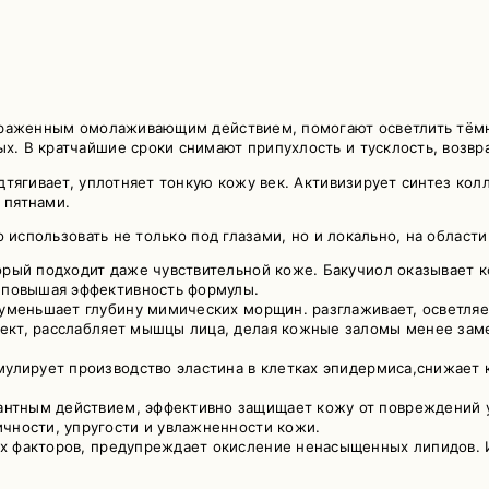
раженным омолаживающим действием, помогают осветлить тёмные
 В кратчайшие сроки снимают припухлость и тусклость, возвра
тягивает, уплотняет тонкую кожу век. Активизирует синтез кол
и пятнами.
 использовать не только под глазами, но и локально, на области
рый подходит даже чувствительной коже. Бакучиол оказывает к
, повышая эффективность формулы.
 уменьшает глубину мимических морщин. разглаживает, осветляе
фект, расслабляет мышцы лица, делая кожные заломы менее зам
имулирует производство эластина в клетках эпидермиса,снижает
нтным действием, эффективно защищает кожу от повреждений 
чности, упругости и увлажненности кожи.
их факторов, предупреждает окисление ненасыщенных липидов. 