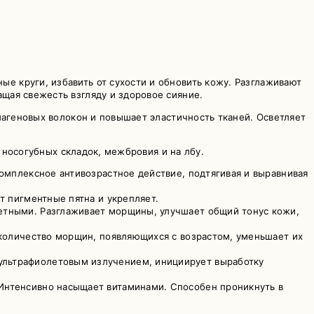
 круги, избавить от сухости и обновить кожу. Разглаживают
щая свежесть взгляду и здоровое сияние.
лагеновых волокон и повышает эластичность тканей. Осветляет
 носогубных складок, межбровия и на лбу.
омплексное антивозрастное действие, подтягивая и выравнивая
т пигментные пятна и укрепляет.
етными. Разглаживает морщины, улучшает общий тонус кожи,
 количество морщин, появляющихся с возрастом, уменьшает их
ультрафиолетовым излучением, инициирует выработку
Интенсивно насыщает витаминами. Способен проникнуть в