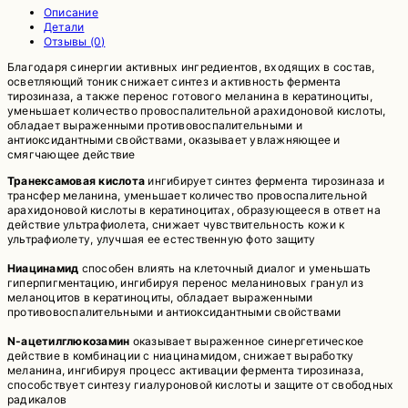
Описание
Детали
Отзывы (0)
Благодаря синергии активных ингредиентов, входящих в состав,
осветляющий тоник снижает синтез и активность фермента
тирозиназа, а также перенос готового меланина в кератиноциты,
уменьшает количество провоспалительной арахидоновой кислоты,
обладает выраженными противовоспалительными и
антиоксидантными свойствами, оказывает увлажняющее и
смягчающее действие
Транексамовая кислота
ингибирует синтез фермента тирозиназа и
трансфер меланина, уменьшает количество провоспалительной
арахидоновой кислоты в кератиноцитах, образующееся в ответ на
действие ультрафиолета, снижает чувствительность кожи к
ультрафиолету, улучшая ее естественную фото защиту
Ниацинамид
способен влиять на клеточный диалог и уменьшать
гиперпигментацию, ингибируя перенос меланиновых гранул из
меланоцитов в кератиноциты, обладает выраженными
противовоспалительными и антиоксидантными свойствами
N-ацетилглюкозамин
оказывает выраженное синергетическое
действие в комбинации с ниацинамидом, снижает выработку
меланина, ингибируя процесс активации фермента тирозиназа,
способствует синтезу гиалуроновой кислоты и защите от свободных
радикалов