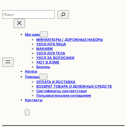
Перейти
к
Поиск
содержимому
Магазин
МИНИАТЮРЫ / ДОРОЖНЫЕ НАБОРЫ
УХОД ДЛЯ ЛИЦА
МАКИЯЖ
УХОД ДЛЯ ТЕЛА
УХОД ЗА ВОЛОСАМИ
УЮТ В ДОМЕ
Бренды
Horeca
Помощь
ОПЛАТА И ДОСТАВКА
ВОЗВРАТ ТОВАРА И ДЕНЕЖНЫХ СРЕДСТВ
Сертификаты соответствия
Пользовательские соглашения
Контакты