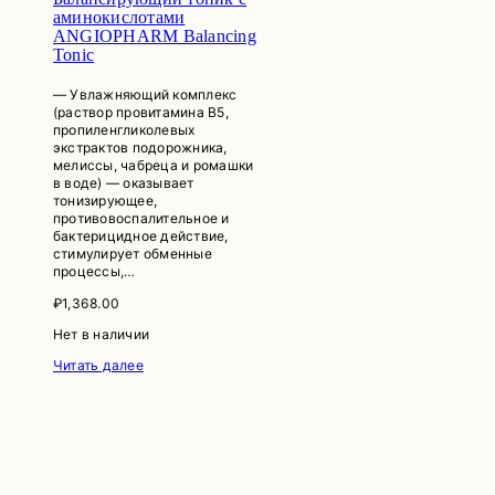
аминокислотами
ANGIOPHARM Balancing
Tonic
— Увлажняющий комплекс
(раствор провитамина В5,
пропиленгликолевых
экстрактов подорожника,
мелиссы, чабреца и ромашки
в воде) — оказывает
тонизирующее,
противовоспалительное и
бактерицидное действие,
стимулирует обменные
процессы,…
₽
1,368.00
Нет в наличии
Читать далее