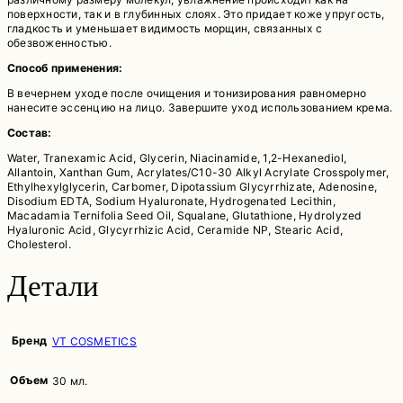
поверхности, так и в глубинных слоях. Это придает коже упругость,
гладкость и уменьшает видимость морщин, связанных с
обезвоженностью.
Способ применения:
В вечернем уходе после очищения и тонизирования равномерно
нанесите эссенцию на лицо. Завершите уход использованием крема.
Состав:
Water, Tranexamic Acid, Glycerin, Niacinamide, 1,2-Hexanediol,
Allantoin, Xanthan Gum, Acrylates/C10-30 Alkyl Acrylate Crosspolymer,
Ethylhexylglycerin, Carbomer, Dipotassium Glycyrrhizate, Adenosine,
Disodium EDTA, Sodium Hyaluronate, Hydrogenated Lecithin,
Macadamia Ternifolia Seed Oil, Squalane, Glutathione, Hydrolyzed
Hyaluronic Acid, Glycyrrhizic Acid, Ceramide NP, Stearic Acid,
Cholesterol.
Детали
Бренд
VT COSMETICS
Объем
30 мл.