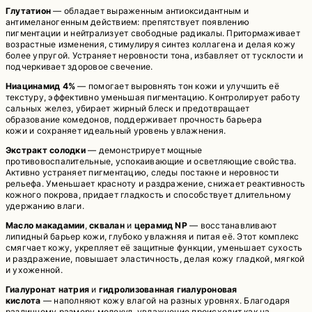
Глутатион
— обладает выраженным антиоксидантным и
антимеланогенным действием: препятствует появлению
пигментации и нейтрализует свободные радикалы. Притормаживает
возрастные изменения, стимулируя синтез коллагена и делая кожу
более упругой. Устраняет неровности тона, избавляет от тусклости и
подчеркивает здоровое свечение.
Ниацинамид 4%
— помогает выровнять тон кожи и улучшить её
текстуру, эффективно уменьшая пигментацию. Контролирует работу
сальных желез, убирает жирный блеск и предотвращает
образование комедонов, поддерживает прочность барьера
кожи и сохраняет идеальный уровень увлажнения.
Экстракт солодки
— демонстрирует мощные
противовоспалительные, успокаивающие и осветляющие свойства.
Активно устраняет пигментацию, следы постакне и неровности
рельефа. Уменьшает красноту и раздражение, снижает реактивность
кожного покрова, придает гладкость и способствует длительному
удержанию влаги.
Масло макадамии
,
сквалан
и
церамид NP
— восстанавливают
липидный барьер кожи, глубоко увлажняя и питая её. Этот комплекс
смягчает кожу, укрепляет её защитные функции, уменьшает сухость
и раздражение, повышает эластичность, делая кожу гладкой, мягкой
и ухоженной.
Гиалуронат натрия
и
гидролизованная гиалуроновая
кислота
— наполняют кожу влагой на разных уровнях. Благодаря
различному размеру молекул, увлажнение происходит как на