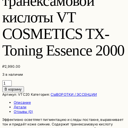
транексамовой
кислоты VT
COSMETICS TX-
Toning Essence 2000
₽
2,990.00
3 в наличии
Количество
товара
В корзину
Осветляющая
Артикул:
VTC20
Категория:
СЫВОРОТКИ / ЭССЕНЦИИ
эссенция
с
Описание
12%
Детали
транексамовой
Отзывы (0)
кислоты
VT
Эффективно осветляет пигментацию и следы постакне, выравнивает
COSMETICS
тон и придаёт коже сияние. Содержит транексамовую кислоту
TX-