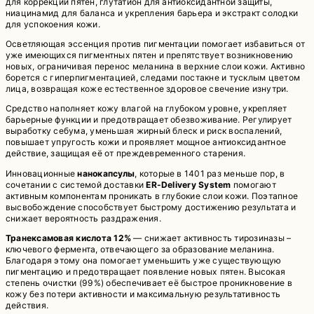
для коррекции пятен, глутатион для антиоксидантной защиты,
Toning
ниацинамид для баланса и укрепления барьера и экстракт солодки
Essence
для успокоения кожи.
2000
Осветляющая эссенция против пигментации помогает избавиться от
уже имеющихся пигментных пятен и препятствует возникновению
новых, ограничивая перенос меланина в верхние слои кожи. Активно
борется с гиперпигментацией, следами постакне и тусклым цветом
лица, возвращая коже естественное здоровое свечение изнутри.
Средство наполняет кожу влагой на глубоком уровне, укрепляет
барьерные функции и предотвращает обезвоживание. Регулирует
выработку себума, уменьшая жирный блеск и риск воспалений,
повышает упругость кожи и проявляет мощное антиоксидантное
действие, защищая её от преждевременного старения.
Инновационные
нанокапсулы
, которые в 1401 раз меньше пор, в
сочетании с системой доставки
ER-Delivery System
помогают
активным компонентам проникать в глубокие слои кожи. Поэтапное
высвобождение способствует быстрому достижению результата и
снижает вероятность раздражения.
Транексамовая кислота 12%
— снижает активность тирозиназы –
ключевого фермента, отвечающего за образование меланина.
Благодаря этому она помогает уменьшить уже существующую
пигментацию и предотвращает появление новых пятен. Высокая
степень очистки (99%) обеспечивает её быстрое проникновение в
кожу без потери активности и максимальную результативность
действия.