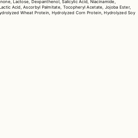
one, Lactose, Dexpanthenol, Salicylic Acid, Niacinamide,
Lactic Acid, Ascorbyl Palmitate, Tocopheryl Acetate, Jojoba Ester,
, Hydrolyzed Wheat Protein, Hydrolyzed Corn Protein, Hydrolyzed Soy