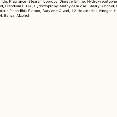
loride, Fragrance, Stearamidopropyl Dimethylamine, Hydroxyacetophen
hol, Disodium EDTA, Hydroxypropyl Methylcellulose, Stearyl Alcohol, 
daria Pinnatifida Extract, Butylene Glycol, 1,2-Hexanediol, Vinegar
l, Benzyl Alcohol