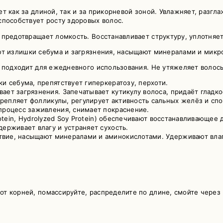
т как за длиной, так и за прикорневой зоной. Увлажняет, разгл
способствует росту здоровых волос.
предотвращает ломкость. Восстанавливает структуру, уплотняет
т излишки себума и загрязнения, насыщают минералами и микр
о подходит для ежедневного использования. Не утяжеляет волос
и себума, препятствует гиперкератозу, перхоти.
ает загрязнения. Запечатывает кутикулу волоса, придаёт гладко
репляет фолликулы, регулирует активность сальных желёз и спо
 процесс заживления, снимает покраснение.
rotein, Hydrolyzed Soy Protein) обеспечивают восстанавливающее
ерживает влагу и устраняет сухость.
твие, насыщают минералами и аминокислотами. Удерживают вла
т корней, помассируйте, распределите по длине, смойте через