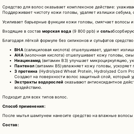
морской
Средство для волос оказывает комплексное действие: ухаживае
солью
Поддерживает чистоту кожи головы, удаляет излишки себума, 
GROWUS
Sea
Усиливает барьерные функции кожи головы, смягчает волосы и 
Salt
Therapy
Входящие в состав
морская вода
(9 800 ppb) и
соль
абсорбирую
Treatment
Благодаря лёгкой формуле без силиконов и сульфатов средств
BHA
(cалициловая кислота) отшелушивает, удаляет излишк
AHA
(молочная кислота) отшелушивает кожу головы, смыв
Ниацинамид
(витамин B3) улучшает микроциркуляцию, ук
Пантенол
(витамин B5)увлажняет кожу головы, ускоряет
3 протеина
(Hydrolyzed Wheat Protein, Hydrolyzed Corn P
Создают на поверхности волос защитный слой, который уд
Экстракты водорослей
оказывают антиоксидантное дейс
воздействию.
Подходит для всех типов волос.
Способ применения:
После мытья шампунем нанесите средство на влажные волосы о
Состав: