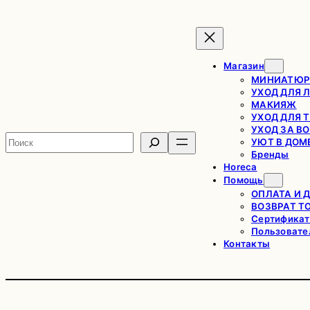
Перейти
к
содержимому
Магазин
МИНИАТЮР
УХОД ДЛЯ 
МАКИЯЖ
УХОД ДЛЯ 
УХОД ЗА В
Поиск
УЮТ В ДОМ
Бренды
Horeca
Помощь
ОПЛАТА И 
ВОЗВРАТ Т
Сертификат
Пользовате
Контакты