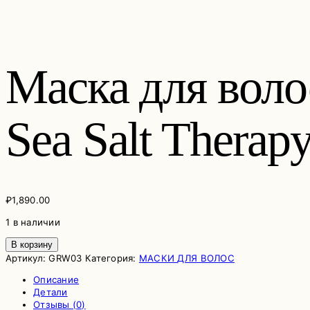
Маска для вол
Sea Salt Therap
₽
1,890.00
1 в наличии
Количество
В корзину
товара
Артикул:
GRW03
Категория:
МАСКИ ДЛЯ ВОЛОС
Маска
Описание
для
Детали
волос
Отзывы (0)
с