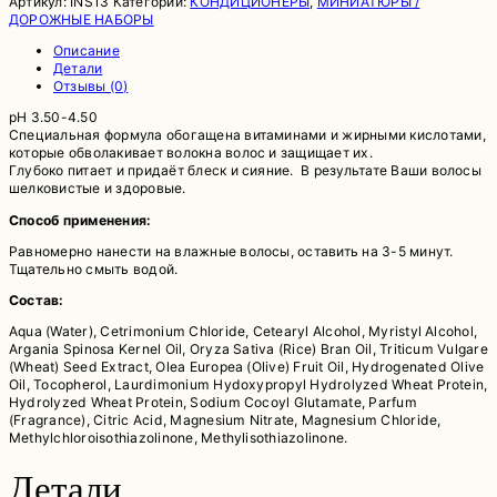
Артикул:
INS13
Категории:
КОНДИЦИОНЕРЫ
,
МИНИАТЮРЫ /
ДОРОЖНЫЕ НАБОРЫ
Описание
Детали
Отзывы (0)
рН 3.50-4.50
Специальная формула обогащена витаминами и жирными кислотами,
которые обволакивает волокна волос и защищает их.
Глубоко питает и придаёт блеск и сияние. В результате Ваши волосы
шелковистые и здоровые.
Способ применения:
Равномерно нанести на влажные волосы, оставить на 3-5 минут.
Тщательно смыть водой.
Состав:
Aqua (Water), Cetrimonium Chloride, Cetearyl Alcohol, Myristyl Alcohol,
Argania Spinosa Kernel Oil, Oryza Sativa (Rice) Bran Oil, Triticum Vulgare
(Wheat) Seed Extract, Olea Europea (Olive) Fruit Oil, Hydrogenated Olive
Oil, Tocopherol, Laurdimonium Hydoxypropyl Hydrolyzed Wheat Protein,
Hydrolyzed Wheat Protein, Sodium Cocoyl Glutamate, Parfum
(Fragrance), Citric Acid, Magnesium Nitrate, Magnesium Chloride,
Methylchloroisothiazolinone, Methylisothiazolinone.
Детали