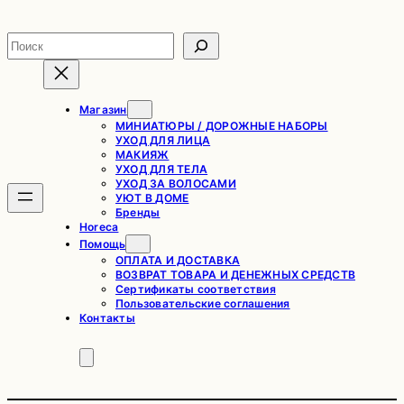
Перейти
к
Поиск
содержимому
Магазин
МИНИАТЮРЫ / ДОРОЖНЫЕ НАБОРЫ
УХОД ДЛЯ ЛИЦА
МАКИЯЖ
УХОД ДЛЯ ТЕЛА
УХОД ЗА ВОЛОСАМИ
УЮТ В ДОМЕ
Бренды
Horeca
Помощь
ОПЛАТА И ДОСТАВКА
ВОЗВРАТ ТОВАРА И ДЕНЕЖНЫХ СРЕДСТВ
Сертификаты соответствия
Пользовательские соглашения
Контакты