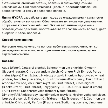
витаминами, аминокислотами, белками и антиоксидантными
комплексами. Они обеспечивают целебно-восстанавливающее
воздействие на кожу и волосяное волокно.
Линия HYDRA
разработана для ухода за окрашенными и химически
обработанными волосами. Обеспечивает интенсивное увлажнение,
сохраняет косметический цвет. Оказывает антиоксидантное и
фотозащитное действие, восстанавливает эластичность волоса, дает
энергию и блеск волосам.
Способ применения:
Нанесите кондиционер на волосы небольшими порциями, мягко
распределите по волосам и подержите некоторое время, затем
тщательно смойте.
Состав:
Aqua (Water), Cetearyl alcohol, Behentrimonium chloride, Glycerin,
Glyceryl laurate, Citrus aurantium dulcis (Orange) Fruit Extract, Pyrus
malus (Apple) Fruit Extract, Hydroxypropyltrimonium hydrolyzed wheat
protein, Tocopheryl acetate, Rubus fruticosus (Blackberry) Fruit Extract,
Amodimethicone, Vaccinium myrtillus Fruit Extract, Ribes nigrum
(Blackcurrant) Fruit Extract, Polyglyceryl-3 PCA, Citrus limon (Lemon)
Fruit Extract, Saccharomyces ferment lysate filtrate,
DimethylPABAmidopropyl laurdimonium tosylate, Hydroxyethylcellulose,
Isopropyl alcohol, Trideceth-3, Trideceth-12, Trideceth-15, Cetrimonium
chloride, Citric acid, Parfum (Fragrance), Sodium gluconate, Limonene.