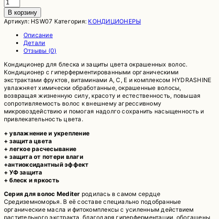
Количество
товара
В корзину
Кондиционер
Артикул:
HSW07
Категория:
КОНДИЦИОНЕРЫ
блеск
и
Описание
защита
Детали
цвета
Отзывы (0)
для
окрашеных
Кондиционер для блеска и защиты цвета окрашенных волос.
волос
Кондиционер с гиперферментированными органическими
HELEN
экстрактами фруктов, витаминами А, С, Е и комплексом HYDRASHINE
SEWARD
увлажняет химически обработанные, окрашенные волосы,
Hydra
возвращая жизненную силу, красоту и естественность, повышая
Conditioner
сопротивляемость волос к внешнему агрессивному
микровоздействию и помогая надолго сохранить насыщенность и
привлекательность цвета.
+ увлажнение и укрепление
+ защита цвета
+ легкое расчесывание
+ защита от потери влаги
+антиоксидантный эффект
+ УФ защита
+ блеск и яркость
Серия для волос Mediter
родилась в самом сердце
Средиземноморья. В её составе специально подобранные
органические масла и фитокомплексы с усиленным действием
растительного экстракта, благодаря гиперферментации, обогащены