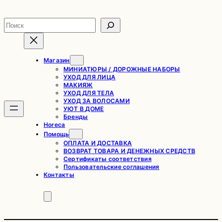
Перейти
к
Поиск
содержимому
Магазин
МИНИАТЮРЫ / ДОРОЖНЫЕ НАБОРЫ
УХОД ДЛЯ ЛИЦА
МАКИЯЖ
УХОД ДЛЯ ТЕЛА
УХОД ЗА ВОЛОСАМИ
УЮТ В ДОМЕ
Бренды
Horeca
Помощь
ОПЛАТА И ДОСТАВКА
ВОЗВРАТ ТОВАРА И ДЕНЕЖНЫХ СРЕДСТВ
Сертификаты соответствия
Пользовательские соглашения
Контакты