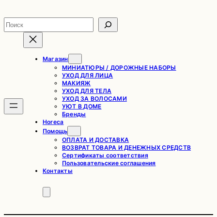
Перейти
к
Поиск
содержимому
Магазин
МИНИАТЮРЫ / ДОРОЖНЫЕ НАБОРЫ
УХОД ДЛЯ ЛИЦА
МАКИЯЖ
УХОД ДЛЯ ТЕЛА
УХОД ЗА ВОЛОСАМИ
УЮТ В ДОМЕ
Бренды
Horeca
Помощь
ОПЛАТА И ДОСТАВКА
ВОЗВРАТ ТОВАРА И ДЕНЕЖНЫХ СРЕДСТВ
Сертификаты соответствия
Пользовательские соглашения
Контакты