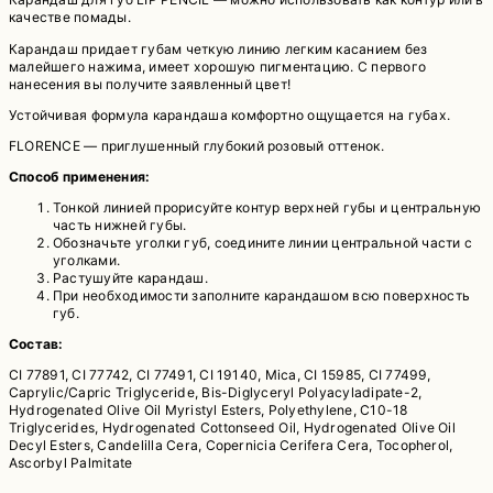
качестве помады.
Карандаш придает губам четкую линию легким касанием без
малейшего нажима, имеет хорошую пигментацию. С первого
нанесения вы получите заявленный цвет!
Устойчивая формула карандаша комфортно ощущается на губах.
FLORENCE — приглушенный глубокий розовый оттенок.
Способ применения:
Тонкой линией прорисуйте контур верхней губы и центральную
часть нижней губы.
Обозначьте уголки губ, соедините линии центральной части с
уголками.
Растушуйте карандаш.
При необходимости заполните карандашом всю поверхность
губ.
Состав:
CI 77891, CI 77742, CI 77491, CI 19140, Mica, CI 15985, CI 77499,
Caprylic/Capric Triglyceride, Bis-Diglyceryl Polyacyladipate-2,
Hydrogenated Olive Oil Myristyl Esters, Polyethylene, C10-18
Triglycerides, Hydrogenated Cottonseed Oil, Hydrogenated Olive Oil
Decyl Esters, Candelilla Cera, Copernicia Cerifera Cera, Tocopherol,
Ascorbyl Palmitate