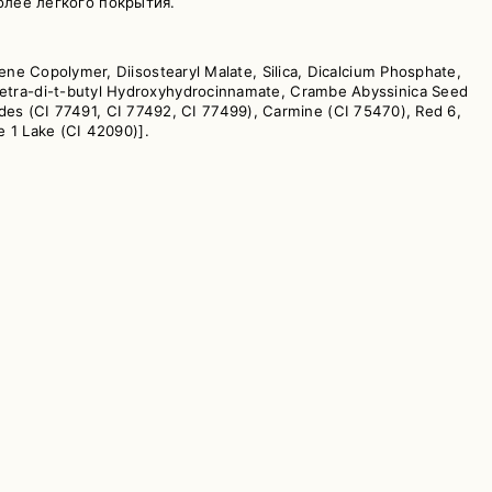
олее легкого покрытия.
ne Copolymer, Diisostearyl Malate, Silica, Dicalcium Phosphate,
Tetra-di-t-butyl Hydroxyhydrocinnamate, Crambe Abyssinica Seed
Oxides (CI 77491, CI 77492, CI 77499), Carmine (CI 75470), Red 6,
e 1 Lake (CI 42090)].