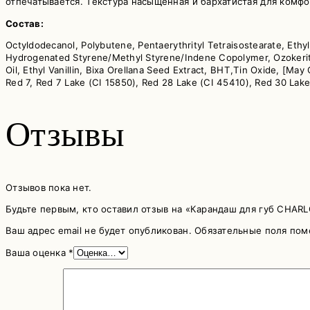
отпечатывается. Текстура насыщенная и бархатистая для комфо
Состав:
Octyldodecanol, Polybutene, Pentaerythrityl Tetraisostearate, Eth
Hydrogenated Styrene/Methyl Styrene/Indene Copolymer, Ozokerite
Oil, Ethyl Vanillin, Bixa Orellana Seed Extract, BHT,Tin Oxide, [Ma
Red 7, Red 7 Lake (CI 15850), Red 28 Lake (CI 45410), Red 30 Lake 
Отзывы
Отзывов пока нет.
Будьте первым, кто оставил отзыв на «Карандаш для губ CHARLO
Ваш адрес email не будет опубликован.
Обязательные поля по
Ваша оценка
*