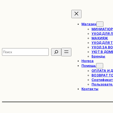
Перейти
к
содержимому
Магазин
МИНИАТЮР
УХОД ДЛЯ 
МАКИЯЖ
УХОД ДЛЯ 
УХОД ЗА В
Поиск
УЮТ В ДОМ
Бренды
Horeca
Помощь
ОПЛАТА И 
ВОЗВРАТ Т
Сертификат
Пользовате
Контакты