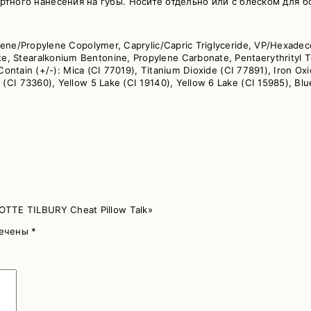
ртного нанесения на губы. Носите отдельно или с блеском для б
ylene/Propylene Copolymer, Caprylic/Capric Triglyceride, VP/Hexadece
, Stearalkonium Bentonine, Propylene Carbonate, Pentaerythrityl 
y Contain (+/-): Mica (CI 77019), Titanium Dioxide (CI 77891), Iron 
(CI 73360), Yellow 5 Lake (CI 19140), Yellow 6 Lake (CI 15985), Blu
TTE TILBURY Cheat Pillow Talk»
мечены
*