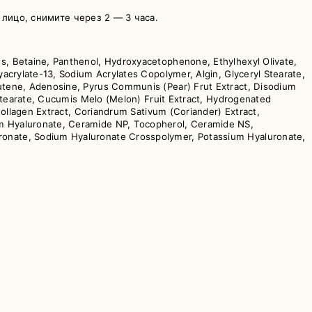
лицо, снимите через 2 — 3 часа.
s, Betaine, Panthenol, Hydroxyacetophenone, Ethylhexyl Olivate,
yacrylate-13, Sodium Acrylates Copolymer, Algin, Glyceryl Stearate,
butene, Adenosine, Pyrus Communis (Pear) Frut Extract, Disodium
ostearate, Cucumis Melo (Melon) Fruit Extract, Hydrogenated
Collagen Extract, Coriandrum Sativum (Coriander) Extract,
um Hyaluronate, Ceramide NP, Tocopherol, Ceramide NS,
uronate, Sodium Hyaluronate Crosspolymer, Potassium Hyaluronate,