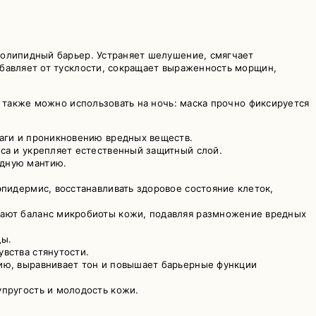
ролипидный барьер. Устраняет шелушение, смягчает
збавляет от тусклости, сокращает выраженность морщин,
т также можно использовать на ночь: маска прочно фиксируется
лаги и проникновению вредных веществ.
са и укрепляет естественный защитный слой.
идную мантию.
эпидермис, восстанавливать здоровое состояние клеток,
вают баланс микробиоты кожи, подавляя размножение вредных
ды.
вства стянутости.
ию, выравнивает тон и повышает барьерные функции
упругость и молодость кожи.