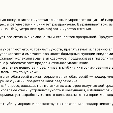
ную кожу, снижает чувствительность и укрепляет защитный гид
цессы регенерации и снимает раздражение. Выравнивает тон, и
 на ~5°C, устраняет дискомфорт и чувство жжения.
рует все активные компоненты и становится прозрачной. Продук
и укрепляют его, устраняют сухость, препятствуют испарению в
успокаивает и смягчает, повышает барьерные функции эпидерми
рживает молекулы воды в эпидермисе, поддерживает гидролип
льеф, обеспечивает продолжительное увлажнение.
тательные вещества и увеличивать глубину их проникновения в 
 повышать тонус кожи.
нт лактобактерий и лизат фермента лактобактерий) — поддержи
ерные функции, предотвращают раздражение.
вный стресс, защищает от негативных факторов окружающей сре
роэлементами, устраняет сухость и шелушения, избавляет от чу
ормализует выработку кожного сала, осветляет гиперпигментац
т глубину морщин и препятствует их появлению, поддерживает 