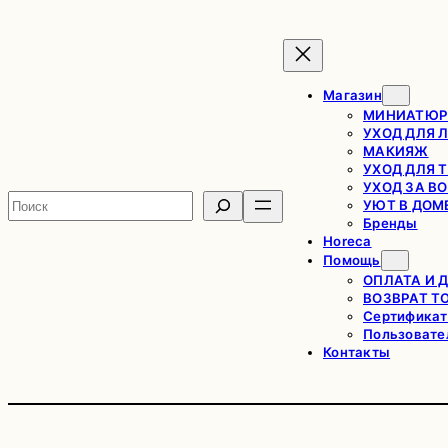
Перейти
к
содержимому
Магазин
МИНИАТЮР
УХОД ДЛЯ 
МАКИЯЖ
УХОД ДЛЯ 
УХОД ЗА В
Поиск
УЮТ В ДОМ
Бренды
Horeca
Помощь
ОПЛАТА И 
ВОЗВРАТ Т
Сертификат
Пользовате
Контакты