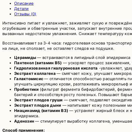
Описание
Детали
Отзывы (0)
Интенсивно питает и увлажняет, заживляет сухую и повреждён
огрубевшие и обветренные участки, запускает внутренние про
вызванных недостатком увлажнения. Снижает температуру кожи
Восстанавливает за 3-4 часа: гидрогелевая основа транспорти
на лице, не сползает, не оставляет следов на подушке.
Церамиды
— встраиваются в липидный слой эпидермиса 
Пантенол (витамин B5)
— ускоряет процесс заживления, 
Гидролизованная гиалуроновая кислота
-увлажняет, уде
Экстракт коллагена
— смягчает кожу, улучшает микроре
Галактомисис
— отличается способностью расщеплять пи
улучшать циркуляцию крови, разглаживать микрорельеф и
Пробиотики
(фильтрат фермента бифидобактерий, ферме
бактерий и способствуя росту полезных. Повышают барь
Экстракт плодов груши
— смягчает, подавляет оксидати
Экстракт плодов дыни
— напитывает кожу полезными мик
Ниацинамид (витамин B3)
— устраняет жирный блеск и н
эпидермиса.
Аденозин
— стимулирует выработку коллагена, уменьшае
Способ применения: