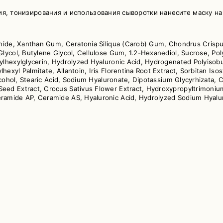
я, тонизирования и использования сыворотки нанесите маску на 
namide, Xanthan Gum, Ceratonia Siliqua (Carob) Gum, Chondrus Crispu
lycol, Butylene Glycol, Cellulose Gum, 1.2-Hexanediol, Sucrose, Pol
hylhexylglycerin, Hydrolyzed Hyaluronic Acid, Hydrogenated Polyiso
exyl Palmitate, Allantoin, Iris Florentina Root Extract, Sorbitan Is
Alcohol, Stearic Acid, Sodium Hyaluronate, Dipotassium Glycyrhizata, 
Seed Extract, Crocus Sativus Flower Extract, Hydroxypropyltrimoni
eramide AP, Ceramide AS, Hyaluronic Acid, Hydrolyzed Sodium Hyal