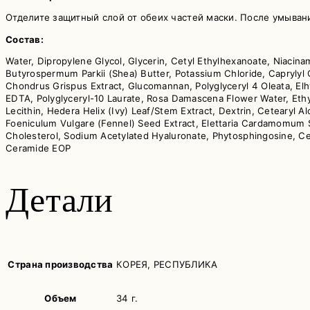
Отделите защитный слой от обеих частей маски. После умывани
Состав:
Water, Dipropylene Glycol, Glycerin, Cetyl Ethylhexanoate, Niaci
Butyrospermum Parkii (Shea) Butter, Potassium Chloride, Caprylyl G
Chondrus Grispus Extract, Glucomannan, Polyglyceryl 4 Oleata, El
EDTA, Polyglyceryl-10 Laurate, Rosa Damascena Flower Water, Ethylh
Lecithin, Hedera Helix (Ivy) Leaf/Stem Extract, Dextrin, Cetearyl 
Foeniculum Vulgare (Fennel) Seed Extract, Elettaria Cardamomum 
Cholesterol, Sodium Acetylated Hyaluronate, Phytosphingosine, C
Ceramide EOP
Детали
Страна производства
КОРЕЯ, РЕСПУБЛИКА
Объем
34 г.