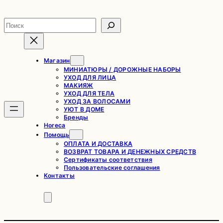
Перейти
к
Поиск
содержимому
Магазин
МИНИАТЮРЫ / ДОРОЖНЫЕ НАБОРЫ
УХОД ДЛЯ ЛИЦА
МАКИЯЖ
УХОД ДЛЯ ТЕЛА
УХОД ЗА ВОЛОСАМИ
УЮТ В ДОМЕ
Бренды
Horeca
Помощь
ОПЛАТА И ДОСТАВКА
ВОЗВРАТ ТОВАРА И ДЕНЕЖНЫХ СРЕДСТВ
Сертификаты соответствия
Пользовательские соглашения
Контакты