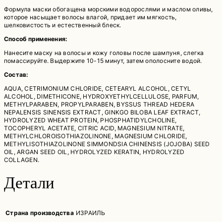
Формула маски обогащена морскими водорослями и маслом оливы,
которое насыщает волосы влагой, придает им мягкость,
шелковистость и естественный блеск.
Способ применения:
Нанесите маску на волосы и кожу головы после шампуня, слегка
помассируйте. Выдержите 10-15 минут, затем ополосните водой.
Состав:
AQUA, CETRIMONIUM CHLORIDE, CETEARYL ALCOHOL, CETYL
ALCOHOL, DIMETHICONE, HYDROXYETHYLCELLULOSE, PARFUM,
METHYLPARABEN, PROPYLPARABEN, BYSSUS THREAD HEDERA
NEPALENSIS SINENSIS EXTRACT, GINKGO BILOBA LEAF EXTRACT,
HYDROLYZED WHEAT PROTEIN, PHOSPHATIDYLCHOLINE,
TOCOPHERYL ACETATE, CITRIC ACID, MAGNESIUM NITRATE,
METHYLCHLOROISOTHIAZOLINONE, MAGNESIUM CHLORIDE,
METHYLISOTHIAZOLINONE SIMMONDSIA CHINENSIS (JOJOBA) SEED
OIL, ARGAN SEED OIL, HYDROLYZED KERATIN, HYDROLYZED
COLLAGEN.
Детали
Страна производства
ИЗРАИЛЬ