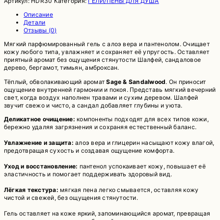
Артикул:
HDR30
Категория:
ГЕЛИ/ПЕНЫ ДЛЯ ДУША
Описание
Детали
Отзывы (0)
Мягкий парфюмированный гель с алоэ вера и пантенолом. Очищает
кожу любого типа, увлажняет и сохраняет её упругость. Оставляет
приятный аромат без ощущения стянутости Шалфей, сандаловое
дерево, бергамот, тимьян, амброксан.
Тёплый, обволакивающий аромат
Sage & Sandalwood
. Он приносит
ощущение внутренней гармонии и покоя. Представь мягкий вечерний
свет, когда воздух наполнен травами и сухим деревом. Шалфей
звучит свежо и чисто, а сандал добавляет глубины и уюта.
Деликатное очищение:
компоненты подходят для всех типов кожи,
бережно удаляя загрязнения и сохраняя естественный баланс.
Увлажнение и защита:
алоэ вера и глицерин насыщают кожу влагой,
предотвращая сухость и создавая ощущение комфорта.
Уход и восстановление:
пантенол успокаивает кожу, повышает её
эластичность и помогает поддерживать здоровый вид.
Лёгкая текстура:
мягкая пена легко смывается, оставляя кожу
чистой и свежей, без ощущения стянутости.
Гель оставляет на коже яркий, запоминающийся аромат, превращая