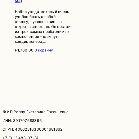
мл)
Набор ухода, который очень
удобно брать с собой в
дорогу, путешествие, на
отдых, в спортзал. Он состоит
из трех самых необходимых
компонентов – шампуня,
кондиционера,…
₽
1,760.00
В корзину
© ИП Реппу Екатерина Евгеньевна
ИНН: 391707688396
ОГРН: 40802810300001681862
+7 (911) 483-37-81