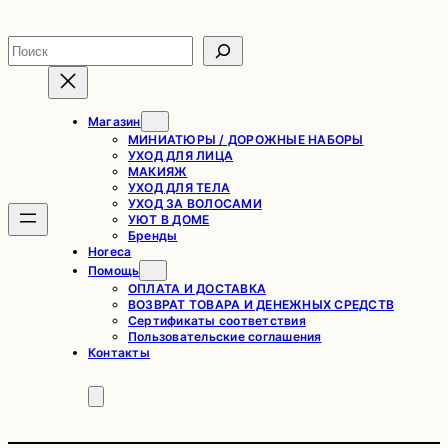
Перейти
к
Поиск
содержимому
Магазин
МИНИАТЮРЫ / ДОРОЖНЫЕ НАБОРЫ
УХОД ДЛЯ ЛИЦА
МАКИЯЖ
УХОД ДЛЯ ТЕЛА
УХОД ЗА ВОЛОСАМИ
УЮТ В ДОМЕ
Бренды
Horeca
Помощь
ОПЛАТА И ДОСТАВКА
ВОЗВРАТ ТОВАРА И ДЕНЕЖНЫХ СРЕДСТВ
Сертификаты соответствия
Пользовательские соглашения
Контакты