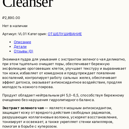
Cleanser
₽
2,890.00
Нет в наличии
Артикул:
VL01
Категория:
ОТШЕЛУШИВАНИЕ
Описание
Детали
Отзывы (0)
Энзимная пудра для умывания с экстрактом зеленого чая деликатно,
при этом тщательно очищает поры, обеспечивает бережную
эксфолиацию ороговевших клеток, улучшает текстуру и выравнивает
тон кожи, избавляет от комедонов и предупреждает появление
воспалений, контролирует работу сальных желез, обеспечивает
эффект детокса, оказывает антиоксидантное воздействие, продляя
молодость кожного покрова.
Продукт обладает нейтральным pH 5,0-6,5, способствуя бережному
очищению без нарушения гидролипидного баланса.
Экстракт зеленого чая
— является мощным антиоксидантом,
защищает кожу от вредного действия свободных радикалов,
разрушающих коллагеновые волокна, ускоряет восстановление,
тонизирует и освежает, а также укрепляет стенки капилляров,
помогая в борьбе с куперозом.