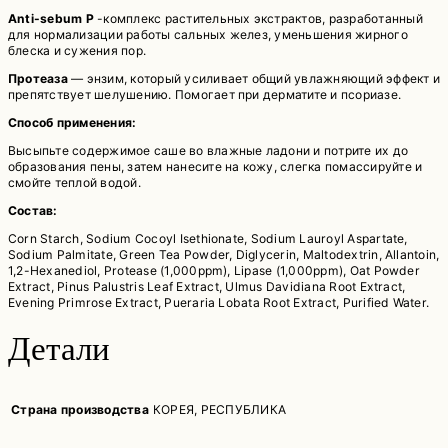
Anti-sebum P
-комплекс растительных экстрактов, разработанный
для нормализации работы сальных желез, уменьшения жирного
блеска и сужения пор.
Протеаза
— энзим, который усиливает общий увлажняющий эффект и
препятствует шелушению. Помогает при дерматите и псориазе.
Способ применения:
Высыпьте содержимое саше во влажные ладони и потрите их до
образования пены, затем нанесите на кожу, слегка помассируйте и
смойте теплой водой.
Состав:
Corn Starch, Sodium Cocoyl Isethionate, Sodium Lauroyl Aspartate,
Sodium Palmitate, Green Tea Powder, Diglycerin, Maltodextrin, Allantoin,
1,2-Hexanediol, Protease (1,000ppm), Lipase (1,000ppm), Oat Powder
Extract, Pinus Palustris Leaf Extract, Ulmus Davidiana Root Extract,
Evening Primrose Extract, Pueraria Lobata Root Extract, Purified Water.
Детали
Страна производства
КОРЕЯ, РЕСПУБЛИКА