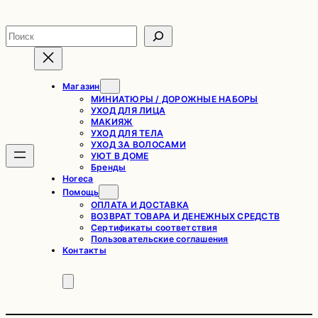
Перейти
к
Поиск
содержимому
Магазин
МИНИАТЮРЫ / ДОРОЖНЫЕ НАБОРЫ
УХОД ДЛЯ ЛИЦА
МАКИЯЖ
УХОД ДЛЯ ТЕЛА
УХОД ЗА ВОЛОСАМИ
УЮТ В ДОМЕ
Бренды
Horeca
Помощь
ОПЛАТА И ДОСТАВКА
ВОЗВРАТ ТОВАРА И ДЕНЕЖНЫХ СРЕДСТВ
Сертификаты соответствия
Пользовательские соглашения
Контакты