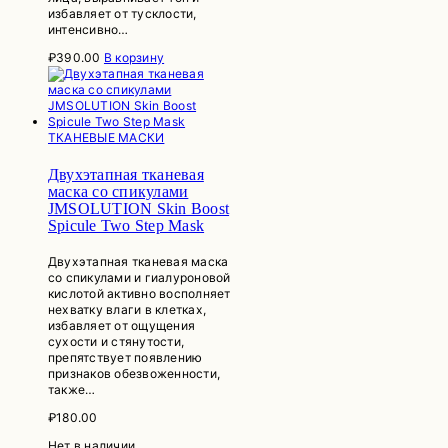
избавляет от тусклости,
интенсивно…
₽
390.00
В корзину
ТКАНЕВЫЕ МАСКИ
Двухэтапная тканевая
маска со спикулами
JMSOLUTION Skin Boost
Spicule Two Step Mask
Двухэтапная тканевая маска
со спикулами и гиалуроновой
кислотой активно восполняет
нехватку влаги в клетках,
избавляет от ощущения
сухости и стянутости,
препятствует появлению
признаков обезвоженности,
также…
₽
180.00
Нет в наличии