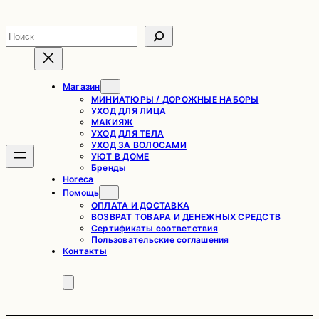
Перейти
к
Поиск
содержимому
Магазин
МИНИАТЮРЫ / ДОРОЖНЫЕ НАБОРЫ
УХОД ДЛЯ ЛИЦА
МАКИЯЖ
УХОД ДЛЯ ТЕЛА
УХОД ЗА ВОЛОСАМИ
УЮТ В ДОМЕ
Бренды
Horeca
Помощь
ОПЛАТА И ДОСТАВКА
ВОЗВРАТ ТОВАРА И ДЕНЕЖНЫХ СРЕДСТВ
Сертификаты соответствия
Пользовательские соглашения
Контакты