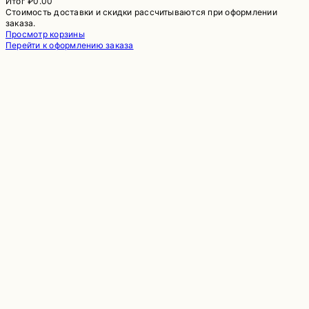
Итог
₽0.00
Стоимость доставки и скидки рассчитываются при оформлении
Товары
заказа.
Просмотр корзины
в
Перейти к оформлению заказа
корзине