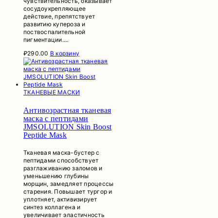
чувствительность, оказывает
сосудоукрепляющее
действие, препятствует
развитию купероза и
поствоспалительной
пигментации.…
₽
290.00
В корзину
ТКАНЕВЫЕ МАСКИ
Антивозрастная тканевая
маска с пептидами
JMSOLUTION Skin Boost
Peptide Mask
Тканевая маска-бустер с
пептидами способствует
разглаживанию заломов и
уменьшению глубины
морщин, замедляет процессы
старения. Повышает тургор и
уплотняет, активизирует
синтез коллагена и
увеличивает эластичность