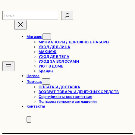
Перейти
к
Поиск
содержимому
Магазин
МИНИАТЮРЫ / ДОРОЖНЫЕ НАБОРЫ
УХОД ДЛЯ ЛИЦА
МАКИЯЖ
УХОД ДЛЯ ТЕЛА
УХОД ЗА ВОЛОСАМИ
УЮТ В ДОМЕ
Бренды
Horeca
Помощь
ОПЛАТА И ДОСТАВКА
ВОЗВРАТ ТОВАРА И ДЕНЕЖНЫХ СРЕДСТВ
Сертификаты соответствия
Пользовательские соглашения
Контакты