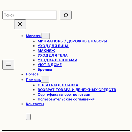
Перейти
к
Поиск
содержимому
Магазин
МИНИАТЮРЫ / ДОРОЖНЫЕ НАБОРЫ
УХОД ДЛЯ ЛИЦА
МАКИЯЖ
УХОД ДЛЯ ТЕЛА
УХОД ЗА ВОЛОСАМИ
УЮТ В ДОМЕ
Бренды
Horeca
Помощь
ОПЛАТА И ДОСТАВКА
ВОЗВРАТ ТОВАРА И ДЕНЕЖНЫХ СРЕДСТВ
Сертификаты соответствия
Пользовательские соглашения
Контакты