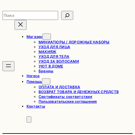
Перейти
к
Поиск
содержимому
Магазин
МИНИАТЮРЫ / ДОРОЖНЫЕ НАБОРЫ
УХОД ДЛЯ ЛИЦА
МАКИЯЖ
УХОД ДЛЯ ТЕЛА
УХОД ЗА ВОЛОСАМИ
УЮТ В ДОМЕ
Бренды
Horeca
Помощь
ОПЛАТА И ДОСТАВКА
ВОЗВРАТ ТОВАРА И ДЕНЕЖНЫХ СРЕДСТВ
Сертификаты соответствия
Пользовательские соглашения
Контакты