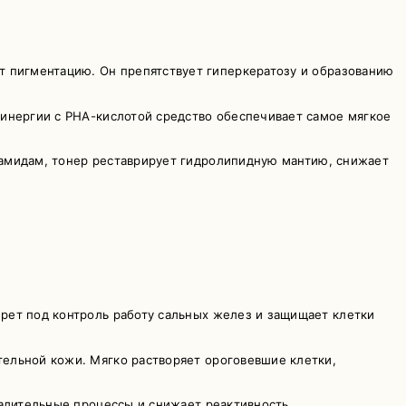
т пигментацию. Он препятствует гиперкератозу и образованию
синергии с PHA-кислотой средство обеспечивает самое мягкое
ерамидам, тонер реставрирует гидролипидную мантию, снижает
рет под контроль работу сальных желез и защищает клетки
ельной кожи. Мягко растворяет ороговевшие клетки,
палительные процессы и снижает реактивность.