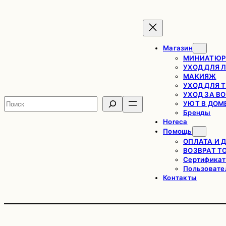
Перейти
к
содержимому
Магазин
МИНИАТЮР
УХОД ДЛЯ 
МАКИЯЖ
УХОД ДЛЯ 
УХОД ЗА В
Поиск
УЮТ В ДОМ
Бренды
Horeca
Помощь
ОПЛАТА И 
ВОЗВРАТ Т
Сертификат
Пользовате
Контакты