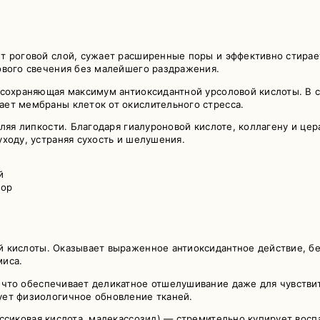
т роговой слой, сужает расширенные поры и эффективно стирае
ового свечения без малейшего раздражения.
 сохраняющая максимум антиоксидантной урсоловой кислоты. В 
ет мембраны клеток от окислительного стресса.
вляя липкости. Благодаря гиалуроновой кислоте, коллагену и ц
ходу, устраняя сухость и шелушения.
й
пор
 кислоты. Оказывает выраженное антиоксидантное действие, бе
миса.
 что обеспечивает деликатное отшелушивание даже для чувствит
ует физиологичное обновление тканей.
ассиковая кислота, мадекассозид) — стремительно купирует вос