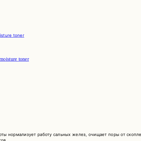
isture toner
оты нормализует работу сальных желез, очищает поры от скопл
тов,…