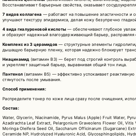
Восстанавливает барьерные свойства, оказывает сосудоукрепл
7 видов коллагена
— работают на повышение эластичности и с
улучшают текстуру эпидермиса, делая кожу безупречно гладкой
4 вида гиалуроновой кислоты
— обеспечивают глубокое увлажн
и образуют надежный влагоудерживающий барьер, расправляя с
Комплекс из 3 церамидов
— структурные элементы гидролипид
дышащую барьерную пленку, которая надежно блокирует транс
Ниацинамид
(витамин B3) — берет под строгий контроль выраб
и укрепляет защитный барьер, выравнивая общий тон лица.
Пантенол
(витамин B5) — эффективно успокаивает реактивную 
стянутость после умывания.
Способ применения:
Распределите тонер по коже лица сразу после очищения, испо
Состав:
Water, Glycerin, Niacinamide, Pyrus Malus (Apple) Fruit Water, Pyru
Azadirachta Leaf Extract, Pelargonium Graveolens Flower Oil, Vitis Vi
Moringa Oleifera Seed Oil, Saccharum Officinarum (Sugarcane) Ex
Ceramide NP, Hydrolyzed Hyaluronic Acid, Glycosphingolipids, Hydr