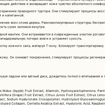
яющее действие и возвращает коже чувство абсолютного комфор
охранение природного тургора. Они стимулируют процессы восс
 и напитанной.
ение всех слоев дермы. Разномолекулярные структуры беспреп
еть сухих заломов изнутри.
ной мантии. Они встраиваются в поврежденные участки рогово
эпидермальную потерю влаги и устраняет сухость.
отку кожного сала, матируя Т-зону. Блокирует транспортировку
кожу. Он снимает покраснения, стимулирует процессы регенер
льзуя ладони или ватный диск, дождитесь полного впитывания и 
s Malus (Apple) Fruit Extract, Allantoin, Hydroxyacetophenone, Panth
nifera (Grape) Fruit Extract, Citrus Junos Fruit Extract, Citrus Limon
tract, Sodium Hyaluronate Crosspolymer, Hydrolyzed Glycosaminogly
olyzed Collagen, Centella Asiatica Extract, Hyaluronic Acid, Raspb