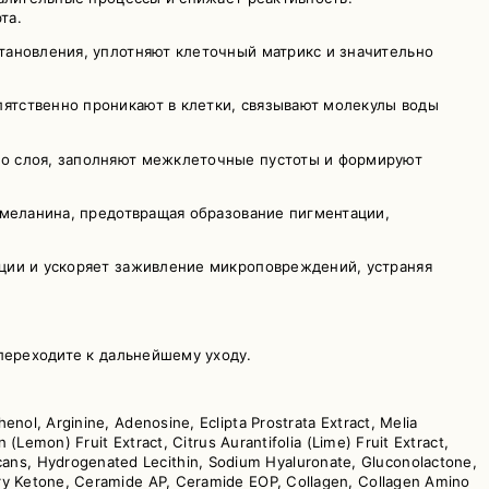
та.
тановления, уплотняют клеточный матрикс и значительно
ятственно проникают в клетки, связывают молекулы воды
го слоя, заполняют межклеточные пустоты и формируют
 меланина, предотвращая образование пигментации,
ации и ускоряет заживление микроповреждений, устраняя
переходите к дальнейшему уходу.
enol, Arginine, Adenosine, Eclipta Prostrata Extract, Melia
 (Lemon) Fruit Extract, Citrus Aurantifolia (Lime) Fruit Extract,
cans, Hydrogenated Lecithin, Sodium Hyaluronate, Gluconolactone,
erry Ketone, Ceramide AP, Ceramide EOP, Collagen, Collagen Amino