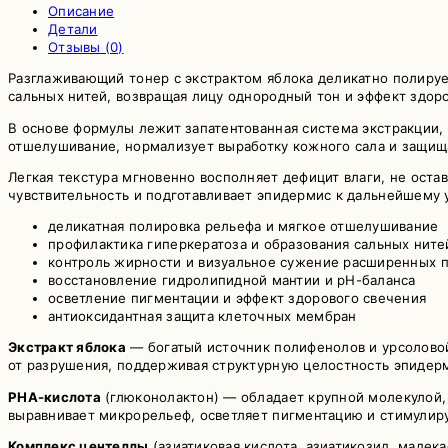
Описание
Детали
Отзывы (0)
Разглаживающий тонер с экстрактом яблока деликатно полируе
сальных нитей, возвращая лицу однородный тон и эффект здор
В основе формулы лежит запатентованная система экстракции,
отшелушивание, нормализует выработку кожного сала и защища
Легкая текстура мгновенно восполняет дефицит влаги, не оста
чувствительность и подготавливает эпидермис к дальнейшему у
деликатная полировка рельефа и мягкое отшелушивание
профилактика гиперкератоза и образования сальных ните
контроль жирности и визуальное сужение расширенных 
восстановление гидролипидной мантии и pH-баланса
осветление пигментации и эффект здорового свечения
антиоксидантная защита клеточных мембран
Экстракт яблока
— богатый источник полифенолов и урсоловой
от разрушения, поддерживая структурную целостность эпидер
PHA-кислота
(глюконолактон) — обладает крупной молекулой,
выравнивает микрорельеф, осветляет пигментацию и стимулир
Комплекс центеллы
(азиатиковая кислота, азиатикозид, мадек