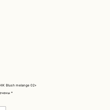
HIK Blush melange 02»
мечены
*