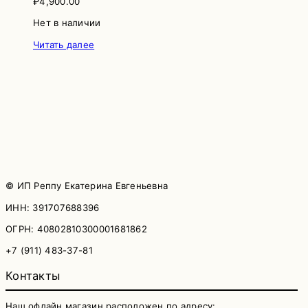
₽
4,900.00
Нет в наличии
Читать далее
© ИП Реппу Екатерина Евгеньевна
ИНН: 391707688396
ОГРН: 40802810300001681862
+7 (911) 483-37-81
Контакты
Наш офлайн магазин расположен по адресу: