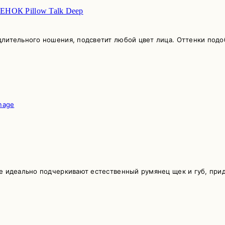
ОК Pillow Talk Deep
лительного ношения, подсветит любой цвет лица. Оттенки подоб
е идеально подчеркивают естественный румянец щек и губ, прид