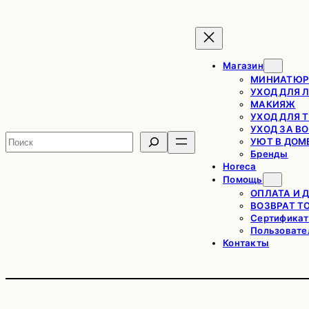
Перейти
к
содержимому
Магазин
МИНИАТЮР
УХОД ДЛЯ 
МАКИЯЖ
УХОД ДЛЯ 
УХОД ЗА В
Поиск
УЮТ В ДОМ
Бренды
Horeca
Помощь
ОПЛАТА И 
ВОЗВРАТ Т
Сертификат
Пользовате
Контакты