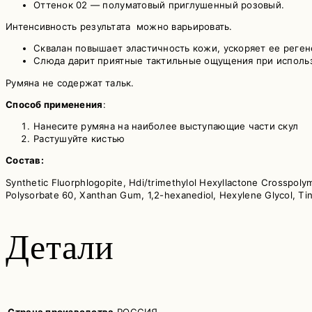
Оттенок 02 — полуматовый приглушенный розовый.
Интенсивность результата можно варьировать.
Сквалан повышает эластичность кожи, ускоряет ее реге
Слюда дарит приятные тактильные ощущения при использ
Румяна не содержат тальк.
Способ применения
:
Нанесите румяна на наиболее выступающие части скул
Растушуйте кистью
Состав:
Synthetic Fluorphlogopite, Hdi/trimethylol Hexyllactone Crosspolym
Polysorbate 60, Xanthan Gum, 1,2-hexanediol, Hexylene Glycol, Tin 
Детали
Страна производства
РОССИЯ