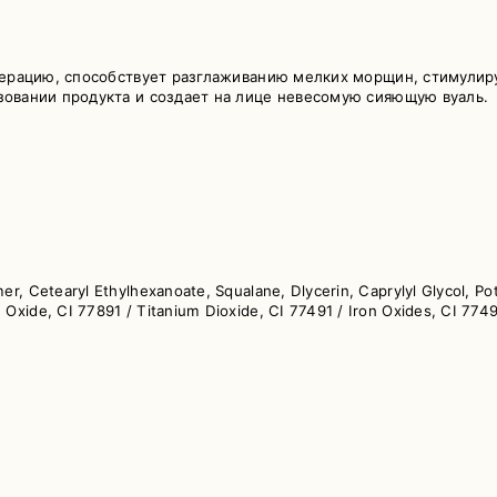
нерацию, способствует разглаживанию мелких морщин, стимулир
овании продукта и создает на лице невесомую сияющую вуаль.
er, Cetearyl Ethylhexanoate, Squalane, Dlycerin, Caprylyl Glycol, Pot
Oxide, CI 77891 / Titanium Dioxide, CI 77491 / Iron Oxides, CI 7749