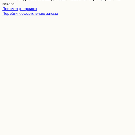
Товары
заказа.
Просмотр корзины
в
Перейти к оформлению заказа
корзине