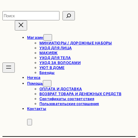
Перейти
к
Поиск
содержимому
Магазин
МИНИАТЮРЫ / ДОРОЖНЫЕ НАБОРЫ
УХОД ДЛЯ ЛИЦА
МАКИЯЖ
УХОД ДЛЯ ТЕЛА
УХОД ЗА ВОЛОСАМИ
УЮТ В ДОМЕ
Бренды
Horeca
Помощь
ОПЛАТА И ДОСТАВКА
ВОЗВРАТ ТОВАРА И ДЕНЕЖНЫХ СРЕДСТВ
Сертификаты соответствия
Пользовательские соглашения
Контакты