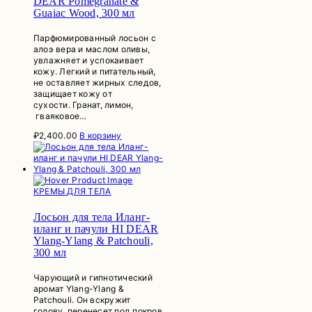
DEAR Pomegranate &
Guaiac Wood, 300 мл
Парфюмированный лосьон с
алоэ вера и маслом оливы,
увлажняет и успокаивает
кожу. Легкий и питательный,
не оставляет жирных следов,
защищает кожу от
сухости. Гранат, лимон,
гваяковое…
₽
2,400.00
В корзину
КРЕМЫ ДЛЯ ТЕЛА
Лосьон для тела Иланг-
иланг и пачули HI DEAR
Ylang-Ylang & Patchouli,
300 мл
Чарующий и гипнотический
аромат Ylang-Ylang &
Patchouli. Он вскружит
голову, перенесет под покров